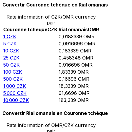
Convertir Couronne tchèque en Rial omanais
Rate information of CZK/OMR currency
pair
Couronne tchèque
CZK
Rial omanais
OMR
1
CZK
0,0183339
OMR
5
CZK
0,0916696
OMR
10
CZK
0,183339
OMR
25
CZK
0,458348
OMR
50
CZK
0,916696
OMR
100
CZK
1,83339
OMR
500
CZK
9,16696
OMR
1 000
CZK
18,3339
OMR
5 000
CZK
91,6696
OMR
10 000
CZK
183,339
OMR
Convertir Rial omanais en Couronne tchèque
Rate information of OMR/CZK currency
pair