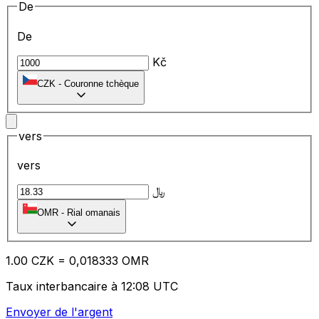
De
De
Kč
CZK
-
Couronne tchèque
vers
vers
﷼
OMR
-
Rial omanais
1.00
CZK
=
0,
018333
OMR
Taux interbancaire à 12:08 UTC
Envoyer de l'argent