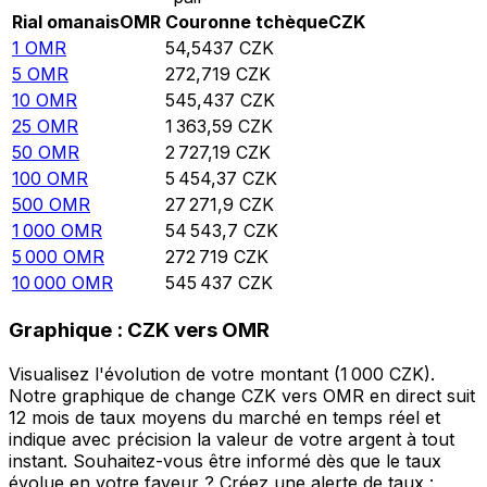
Rial omanais
OMR
Couronne tchèque
CZK
1
OMR
54,5437
CZK
5
OMR
272,719
CZK
10
OMR
545,437
CZK
25
OMR
1 363,59
CZK
50
OMR
2 727,19
CZK
100
OMR
5 454,37
CZK
500
OMR
27 271,9
CZK
1 000
OMR
54 543,7
CZK
5 000
OMR
272 719
CZK
10 000
OMR
545 437
CZK
Graphique : CZK vers OMR
Visualisez l'évolution de votre montant (1 000 CZK).
Notre graphique de change CZK vers OMR en direct suit
12 mois de taux moyens du marché en temps réel et
indique avec précision la valeur de votre argent à tout
instant. Souhaitez-vous être informé dès que le taux
évolue en votre faveur ? Créez une alerte de taux :