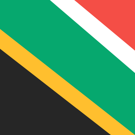
R
ZAR
-
Rand sud-africain
1.00
HUF
=
0,
051411
ZAR
Taux interbancaire à 16:21 UTC
Envoyer de l'argent
Parlez avec un expert en devises dès aujourd'hui.
Nous p
Planifier un appel
Nous utilisons le taux de marché moyen pour notre conv
d'argent.
Vérifiez les taux d'envoi.
Saviez-vous que vous pouvez envoyer de l'argent à l'étr
Inscrivez-vous aujourd'hui