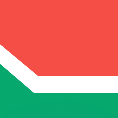
ouvons battre les taux des concurrents.
ertisseur. Le taux est donné à titre d'information seulemen
anger avec Xe ?