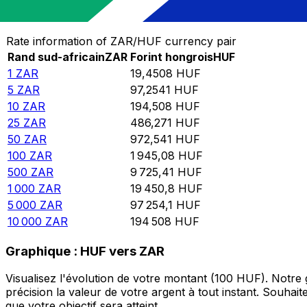
Convertir Rand sud-africain en Forint hongrois
Rate information of ZAR/HUF currency pair
Rand sud-africain
ZAR
Forint hongrois
HUF
1
ZAR
19,4508
HUF
5
ZAR
97,2541
HUF
10
ZAR
194,508
HUF
25
ZAR
486,271
HUF
50
ZAR
972,541
HUF
100
ZAR
1 945,08
HUF
500
ZAR
9 725,41
HUF
1 000
ZAR
19 450,8
HUF
5 000
ZAR
97 254,1
HUF
10 000
ZAR
194 508
HUF
Graphique : HUF vers ZAR
Visualisez l'évolution de votre montant (100 HUF). Notr
précision la valeur de votre argent à tout instant. Souha
que votre objectif sera atteint.