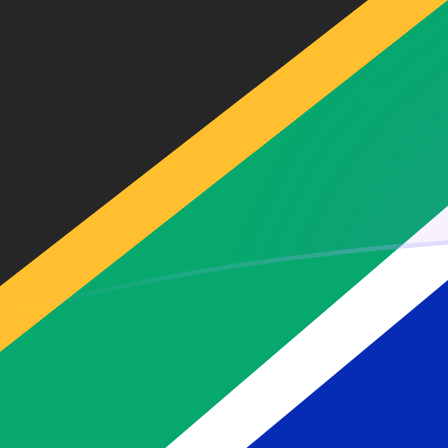
Le taux de change de HUF vers ZAR a
Convertir Forint hongrois en Rand sud-africain
Rate information of HUF/ZAR currency pair
Forint hongrois
HUF
Rand sud-africain
ZAR
1
HUF
0,0514117
ZAR
5
HUF
0,257059
ZAR
10
HUF
0,514117
ZAR
25
HUF
1,28529
ZAR
50
HUF
2,57059
ZAR
100
HUF
5,14117
ZAR
500
HUF
25,7059
ZAR
1 000
HUF
51,4117
ZAR
5 000
HUF
257,059
ZAR
10 000
HUF
514,117
ZAR