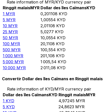
Rate information of MYR/KYD currency pair
Ringgit malais
MYR
Dollar des îles Caïmans
KYD
1
MYR
0,201108
KYD
5
MYR
1,00554
KYD
10
MYR
2,01108
KYD
25
MYR
5,0277
KYD
50
MYR
10,0554
KYD
100
MYR
20,1108
KYD
500
MYR
100,554
KYD
1 000
MYR
201,108
KYD
5 000
MYR
1 005,54
KYD
10 000
MYR
2 011,08
KYD
Convertir Dollar des îles Caïmans en Ringgit malais
Rate information of KYD/MYR currency pair
Dollar des îles Caïmans
KYD
Ringgit malais
MYR
1
KYD
4,97245
MYR
5
KYD
24,8623
MYR