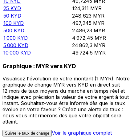
10
KYD
49,7245
MYR
25
KYD
124,311
MYR
50
KYD
248,623
MYR
100
KYD
497,245
MYR
500
KYD
2 486,23
MYR
1 000
KYD
4 972,45
MYR
5 000
KYD
24 862,3
MYR
10 000
KYD
49 724,5
MYR
Graphique : MYR vers KYD
Visualisez l'évolution de votre montant (1 MYR). Notre
graphique de change MYR vers KYD en direct suit
12 mois de taux moyens du marché en temps réel et
indique avec précision la valeur de votre argent à tout
instant. Souhaitez-vous être informé dès que le taux
évolue en votre faveur ? Créez une alerte de taux :
nous vous informerons dès que votre objectif sera
atteint.
Voir le graphique complet
Suivre le taux de change