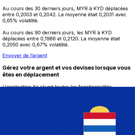
Au cours des 30 derniers jours, MYR à KYD déplacées
entre 0,2003 et 0,2042. La moyenne était 0,2031 avec
0,65% volatilité.
Au cours des 90 derniers jours, les MYR à KYD
déplacées entre 0,1986 et 0,2120. La moyenne était
0,2050 avec 0,67% volatilité.
Envoyer de l’argent
Gérez votre argent et vos devises lorsque vous
êtes en déplacement
L'application Xe réunit toutes les fonctionnalités
nécessaires pour vos transferts d'argent internationaux
et la gestion de vos devises. Convertissez des devises,
programmez des alertes de taux et transférez de
l'argent à l'étranger sans frais cachés. Téléchargez
l'application dès aujourd'hui !