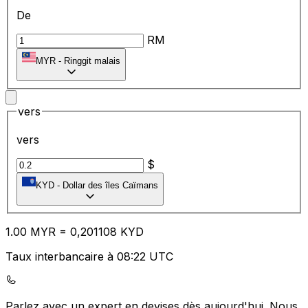
De
RM
MYR
-
Ringgit malais
vers
vers
$
KYD
-
Dollar des îles Caïmans
1.00
MYR
=
0,
201108
KYD
Taux interbancaire à 08:22 UTC
Parlez avec un expert en devises dès aujourd'hui.
Nous