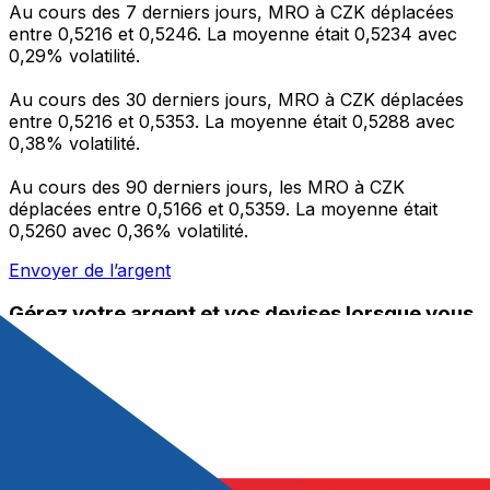
Au cours des 7 derniers jours, MRO à CZK déplacées
entre 0,5216 et 0,5246. La moyenne était 0,5234 avec
0,29% volatilité.
Au cours des 30 derniers jours, MRO à CZK déplacées
entre 0,5216 et 0,5353. La moyenne était 0,5288 avec
0,38% volatilité.
Au cours des 90 derniers jours, les MRO à CZK
déplacées entre 0,5166 et 0,5359. La moyenne était
0,5260 avec 0,36% volatilité.
Envoyer de l’argent
Gérez votre argent et vos devises lorsque vous
êtes en déplacement
L'application Xe réunit toutes les fonctionnalités
nécessaires pour vos transferts d'argent internationaux
et la gestion de vos devises. Convertissez des devises,
programmez des alertes de taux et transférez de
l'argent à l'étranger sans frais cachés. Téléchargez