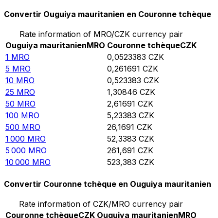
Convertir Ouguiya mauritanien en Couronne tchèque
Rate information of MRO/CZK currency pair
Ouguiya mauritanien
MRO
Couronne tchèque
CZK
1
MRO
0,0523383
CZK
5
MRO
0,261691
CZK
10
MRO
0,523383
CZK
25
MRO
1,30846
CZK
50
MRO
2,61691
CZK
100
MRO
5,23383
CZK
500
MRO
26,1691
CZK
1 000
MRO
52,3383
CZK
5 000
MRO
261,691
CZK
10 000
MRO
523,383
CZK
Convertir Couronne tchèque en Ouguiya mauritanien
Rate information of CZK/MRO currency pair
Couronne tchèque
CZK
Ouguiya mauritanien
MRO