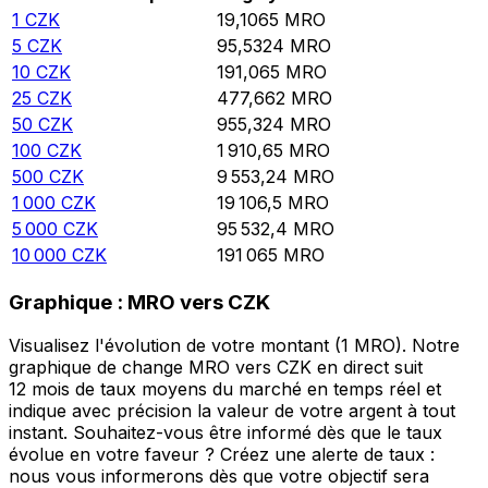
1
CZK
19,1065
MRO
5
CZK
95,5324
MRO
10
CZK
191,065
MRO
25
CZK
477,662
MRO
50
CZK
955,324
MRO
100
CZK
1 910,65
MRO
500
CZK
9 553,24
MRO
1 000
CZK
19 106,5
MRO
5 000
CZK
95 532,4
MRO
10 000
CZK
191 065
MRO
Graphique : MRO vers CZK
Visualisez l'évolution de votre montant (1 MRO). Notre
graphique de change MRO vers CZK en direct suit
12 mois de taux moyens du marché en temps réel et
indique avec précision la valeur de votre argent à tout
instant. Souhaitez-vous être informé dès que le taux
évolue en votre faveur ? Créez une alerte de taux :
nous vous informerons dès que votre objectif sera