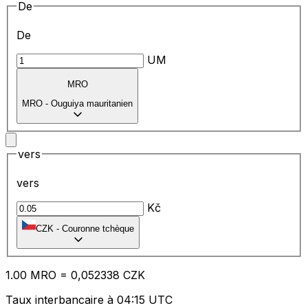
De
De
UM
MRO
MRO
-
Ouguiya mauritanien
vers
vers
Kč
CZK
-
Couronne tchèque
1.00
MRO
=
0,
052338
CZK
Taux interbancaire à 04:15 UTC