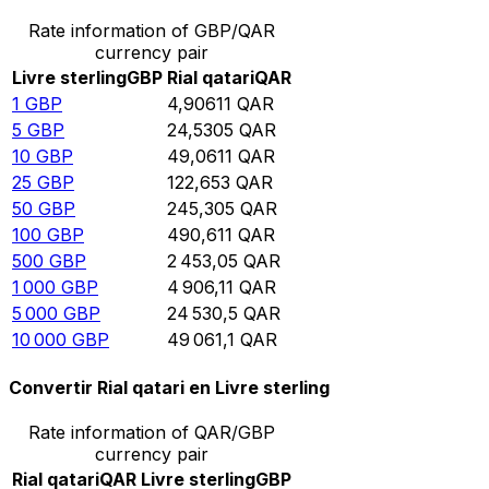
Rate information of GBP/QAR
currency pair
Livre sterling
GBP
Rial qatari
QAR
1
GBP
4,90611
QAR
5
GBP
24,5305
QAR
10
GBP
49,0611
QAR
25
GBP
122,653
QAR
50
GBP
245,305
QAR
100
GBP
490,611
QAR
500
GBP
2 453,05
QAR
1 000
GBP
4 906,11
QAR
5 000
GBP
24 530,5
QAR
10 000
GBP
49 061,1
QAR
Convertir Rial qatari en Livre sterling
Rate information of QAR/GBP
currency pair
Rial qatari
QAR
Livre sterling
GBP