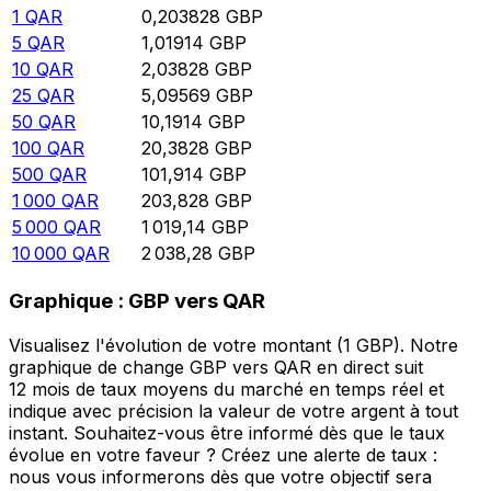
1
QAR
0,203828
GBP
5
QAR
1,01914
GBP
10
QAR
2,03828
GBP
25
QAR
5,09569
GBP
50
QAR
10,1914
GBP
100
QAR
20,3828
GBP
500
QAR
101,914
GBP
1 000
QAR
203,828
GBP
5 000
QAR
1 019,14
GBP
10 000
QAR
2 038,28
GBP
Graphique : GBP vers QAR
Visualisez l'évolution de votre montant (1 GBP). Notre
graphique de change GBP vers QAR en direct suit
12 mois de taux moyens du marché en temps réel et
indique avec précision la valeur de votre argent à tout
instant. Souhaitez-vous être informé dès que le taux
évolue en votre faveur ? Créez une alerte de taux :
nous vous informerons dès que votre objectif sera