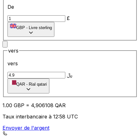
De
£
GBP
-
Livre sterling
vers
vers
﷼
QAR
-
Rial qatari
1.00
GBP
=
4,
906108
QAR
Taux interbancaire à 12:58 UTC
Envoyer de l'argent