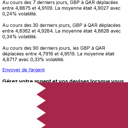
Au cours des 7 derniers jours, GBP à QAR déplacées
entre 4,8875 et 4,9109. La moyenne était 4,9027 avec
0,24% volatilité.
Au cours des 30 derniers jours, GBP à QAR déplacées
entre 4,8362 et 4,9284. La moyenne était 4,8828 avec
0,34% volatilité.
Au cours des 90 derniers jours, les GBP à QAR
déplacées entre 4,7918 et 4,9519. La moyenne était
4,8717 avec 0,33% volatilité.
Envoyer de l’argent
Gérez votre argent et vos devises lorsque vous
êtes en déplacement
L'application Xe réunit toutes les fonctionnalités
nécessaires pour vos transferts d'argent internationaux
et la gestion de vos devises. Convertissez des devises,
programmez des alertes de taux et transférez de
l'argent à l'étranger sans frais cachés. Téléchargez
l'application dès aujourd'hui !