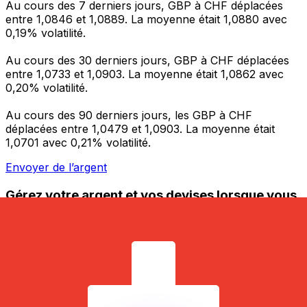
Au cours des 7 derniers jours, GBP à CHF déplacées
entre 1,0846 et 1,0889. La moyenne était 1,0880 avec
0,19% volatilité.
Au cours des 30 derniers jours, GBP à CHF déplacées
entre 1,0733 et 1,0903. La moyenne était 1,0862 avec
0,20% volatilité.
Au cours des 90 derniers jours, les GBP à CHF
déplacées entre 1,0479 et 1,0903. La moyenne était
1,0701 avec 0,21% volatilité.
Envoyer de l’argent
Gérez votre argent et vos devises lorsque vous
êtes en déplacement
L'application Xe réunit toutes les fonctionnalités
nécessaires pour vos transferts d'argent internationaux
et la gestion de vos devises. Convertissez des devises,
programmez des alertes de taux et transférez de
l'argent à l'étranger sans frais cachés. Téléchargez
l'application dès aujourd'hui !