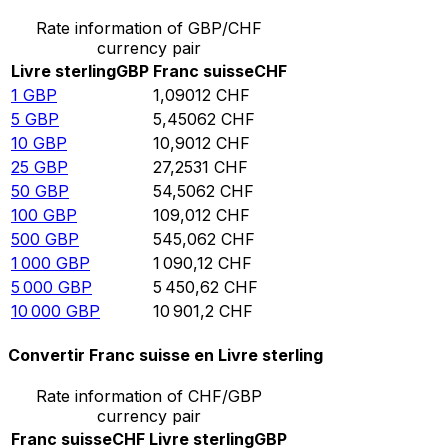
Rate information of GBP/CHF
currency pair
Livre sterling
GBP
Franc suisse
CHF
1
GBP
1,09012
CHF
5
GBP
5,45062
CHF
10
GBP
10,9012
CHF
25
GBP
27,2531
CHF
50
GBP
54,5062
CHF
100
GBP
109,012
CHF
500
GBP
545,062
CHF
1 000
GBP
1 090,12
CHF
5 000
GBP
5 450,62
CHF
10 000
GBP
10 901,2
CHF
Convertir Franc suisse en Livre sterling
Rate information of CHF/GBP
currency pair
Franc suisse
CHF
Livre sterling
GBP