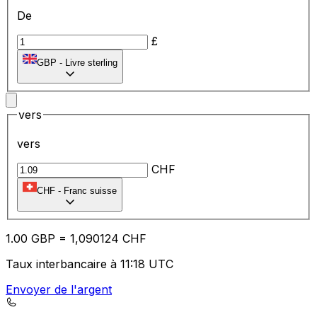
De
£
GBP
-
Livre sterling
vers
vers
CHF
CHF
-
Franc suisse
1.00
GBP
=
1,
090124
CHF
Taux interbancaire à 11:18 UTC
Envoyer de l'argent