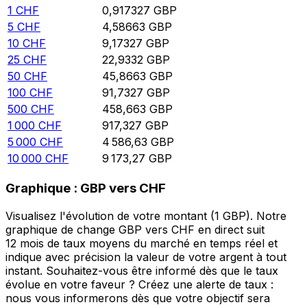
1
CHF
0,917327
GBP
5
CHF
4,58663
GBP
10
CHF
9,17327
GBP
25
CHF
22,9332
GBP
50
CHF
45,8663
GBP
100
CHF
91,7327
GBP
500
CHF
458,663
GBP
1 000
CHF
917,327
GBP
5 000
CHF
4 586,63
GBP
10 000
CHF
9 173,27
GBP
Graphique : GBP vers CHF
Visualisez l'évolution de votre montant (1 GBP). Notre
graphique de change GBP vers CHF en direct suit
12 mois de taux moyens du marché en temps réel et
indique avec précision la valeur de votre argent à tout
instant. Souhaitez-vous être informé dès que le taux
évolue en votre faveur ? Créez une alerte de taux :
nous vous informerons dès que votre objectif sera