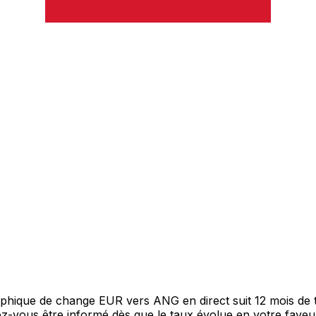
graphique de change EUR vers ANG en direct suit 12 mois d
itez-vous être informé dès que le taux évolue en votre fav