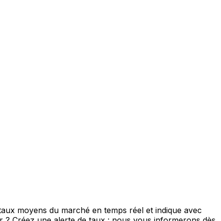
e taux moyens du marché en temps réel et indique avec
eur ? Créez une alerte de taux : nous vous informerons dès