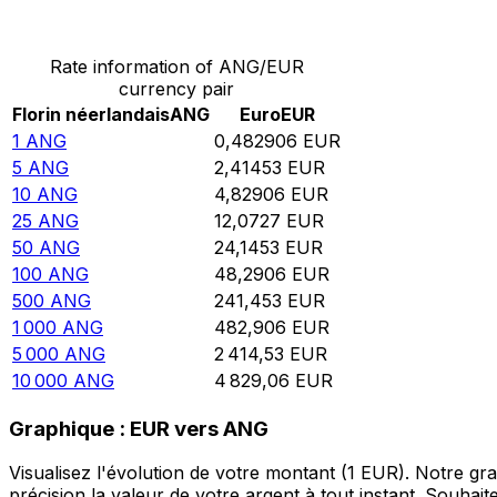
Convertir Florin néerlandais en Euro
Rate information of ANG/EUR
currency pair
Florin néerlandais
ANG
Euro
EUR
1
ANG
0,482906
EUR
5
ANG
2,41453
EUR
10
ANG
4,82906
EUR
25
ANG
12,0727
EUR
50
ANG
24,1453
EUR
100
ANG
48,2906
EUR
500
ANG
241,453
EUR
1 000
ANG
482,906
EUR
5 000
ANG
2 414,53
EUR
10 000
ANG
4 829,06
EUR
Graphique : EUR vers ANG
Visualisez l'évolution de votre montant (1 EUR). Notre 
précision la valeur de votre argent à tout instant. Souha