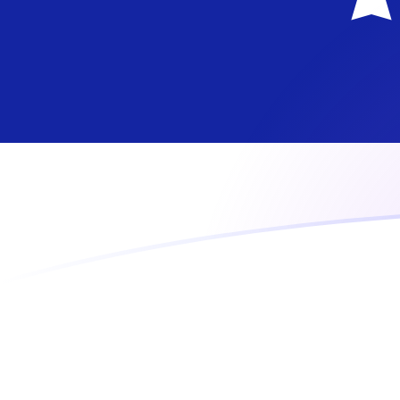
Le taux de change de EUR vers ANG a
Convertir Euro en Florin néerlandais
Rate information of EUR/ANG
currency pair
Euro
EUR
Florin néerlandais
ANG
1
EUR
2,07079
ANG
5
EUR
10,354
ANG
10
EUR
20,7079
ANG
25
EUR
51,7699
ANG
50
EUR
103,54
ANG
100
EUR
207,079
ANG
500
EUR
1 035,4
ANG
1 000
EUR
2 070,79
ANG
5 000
EUR
10 354
ANG
10 000
EUR
20 707,9
ANG