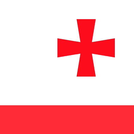
₾
GEL
-
Lari géorgien
1.00
CHF
=
3,
228973
GEL
Taux interbancaire à 07:42 UTC
Envoyer de l'argent
Parlez avec un expert en devises dès aujourd'hui.
Nous p
Planifier un appel
Nous utilisons le taux de marché moyen pour notre conv
d'argent.
Vérifiez les taux d'envoi.
Saviez-vous que vous pouvez envoyer de l'argent à l'étr
Inscrivez-vous aujourd'hui