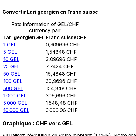
Convertir Lari géorgien en Franc suisse
Rate information of GEL/CHF
currency pair
Lari géorgien
GEL
Franc suisse
CHF
1
GEL
0,309696
CHF
5
GEL
1,54848
CHF
10
GEL
3,09696
CHF
25
GEL
7,7424
CHF
50
GEL
15,4848
CHF
100
GEL
30,9696
CHF
500
GEL
154,848
CHF
1 000
GEL
309,696
CHF
5 000
GEL
1 548,48
CHF
10 000
GEL
3 096,96
CHF
Graphique : CHF vers GEL
Visualisez l'évolution de votre montant (1 CHF). Notre g