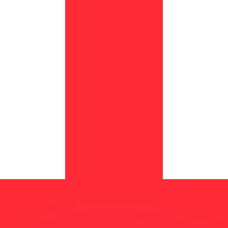
ouvons battre les taux des concurrents.
ertisseur. Le taux est donné à titre d'information seulemen
anger avec Xe ?