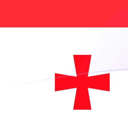
Le taux de change de CHF vers GEL a
Convertir Franc suisse en Lari géorgien
Rate information of CHF/GEL
currency pair
Franc suisse
CHF
Lari géorgien
GEL
1
CHF
3,22897
GEL
5
CHF
16,1449
GEL
10
CHF
32,2897
GEL
25
CHF
80,7243
GEL
50
CHF
161,449
GEL
100
CHF
322,897
GEL
500
CHF
1 614,49
GEL
1 000
CHF
3 228,97
GEL
5 000
CHF
16 144,9
GEL
10 000
CHF
32 289,7
GEL