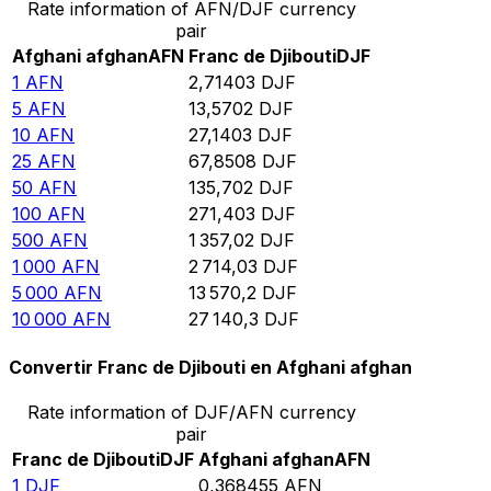
Rate information of AFN/DJF currency
pair
Afghani afghan
AFN
Franc de Djibouti
DJF
1
AFN
2,71403
DJF
5
AFN
13,5702
DJF
10
AFN
27,1403
DJF
25
AFN
67,8508
DJF
50
AFN
135,702
DJF
100
AFN
271,403
DJF
500
AFN
1 357,02
DJF
1 000
AFN
2 714,03
DJF
5 000
AFN
13 570,2
DJF
10 000
AFN
27 140,3
DJF
Convertir Franc de Djibouti en Afghani afghan
Rate information of DJF/AFN currency
pair
Franc de Djibouti
DJF
Afghani afghan
AFN
1
DJF
0,368455
AFN