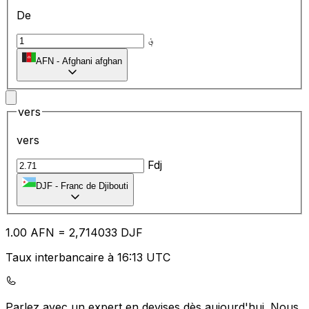
De
؋
AFN
-
Afghani afghan
vers
vers
Fdj
DJF
-
Franc de Djibouti
1.00
AFN
=
2,
714033
DJF
Taux interbancaire à 16:13 UTC
Parlez avec un expert en devises dès aujourd'hui.
Nous