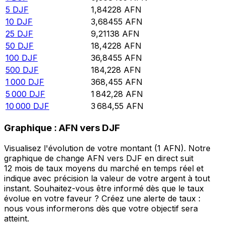
5
DJF
1,84228
AFN
10
DJF
3,68455
AFN
25
DJF
9,21138
AFN
50
DJF
18,4228
AFN
100
DJF
36,8455
AFN
500
DJF
184,228
AFN
1 000
DJF
368,455
AFN
5 000
DJF
1 842,28
AFN
10 000
DJF
3 684,55
AFN
Graphique : AFN vers DJF
Visualisez l'évolution de votre montant (1 AFN). Notre
graphique de change AFN vers DJF en direct suit
12 mois de taux moyens du marché en temps réel et
indique avec précision la valeur de votre argent à tout
instant. Souhaitez-vous être informé dès que le taux
évolue en votre faveur ? Créez une alerte de taux :
nous vous informerons dès que votre objectif sera
atteint.