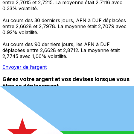
entre 2,7015 et 2,7215. La moyenne était 2,7116 avec
0,33% volatilité.
Au cours des 30 derniers jours, AFN à DJF déplacées
entre 2,6628 et 2,7978. La moyenne était 2,7079 avec
0,92% volatilité.
Au cours des 90 derniers jours, les AFN à DJF
déplacées entre 2,6628 et 2,8712. La moyenne était
2,7745 avec 1,06% volatilité.
Envoyer de l’argent
Gérez votre argent et vos devises lorsque vous
êtes en déplacement
L'application Xe réunit toutes les fonctionnalités
nécessaires pour vos transferts d'argent internationaux
et la gestion de vos devises. Convertissez des devises,
programmez des alertes de taux et transférez de
l'argent à l'étranger sans frais cachés. Téléchargez
l'application dès aujourd'hui !