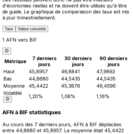
d'économies réelles et ne doivent être utilisés qu'à titre
de guide. Le graphique de comparaison des taux est mis
à jour trimestriellement.
Taux
Valeur convertie
1 AFN vers BIF
7 derniers
30 derniers
90 derniers
Métrique
jours
jours
jours
Haut
45,8957
46,8841
47,9892
Bas
44,8680
44,5435
44,5435
Moyenne
45,4422
45,3876
46,4596
Volatilité
1,20%
1,08%
1,16%
AFN à BIF statistiques
Au cours des 7 derniers jours, AFN à BIF déplacées
entre 44,8680 et 45,8957. La moyenne était 45,4422