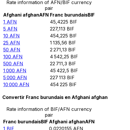
Rate information of AFN/BIF currency
pair
Afghani afghan
AFN
Franc burundais
BIF
1
AFN
45,4225
BIF
5
AFN
227,113
BIF
10
AFN
454,225
BIF
25
AFN
1 135,56
BIF
50
AFN
2 271,13
BIF
100
AFN
4 542,25
BIF
500
AFN
22 711,3
BIF
1 000
AFN
45 422,5
BIF
5 000
AFN
227 113
BIF
10 000
AFN
454 225
BIF
Convertir Franc burundais en Afghani afghan
Rate information of BIF/AFN currency
pair
Franc burundais
BIF
Afghani afghan
AFN
1
BIF
0,0220155
AFN