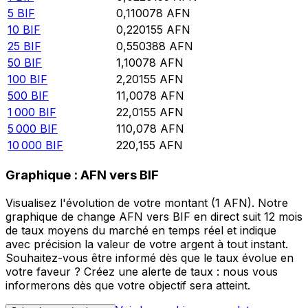
5
BIF
0,110078
AFN
10
BIF
0,220155
AFN
25
BIF
0,550388
AFN
50
BIF
1,10078
AFN
100
BIF
2,20155
AFN
500
BIF
11,0078
AFN
1 000
BIF
22,0155
AFN
5 000
BIF
110,078
AFN
10 000
BIF
220,155
AFN
Graphique : AFN vers BIF
Visualisez l'évolution de votre montant (1 AFN). Notre
graphique de change AFN vers BIF en direct suit 12 mois
de taux moyens du marché en temps réel et indique
avec précision la valeur de votre argent à tout instant.
Souhaitez-vous être informé dès que le taux évolue en
votre faveur ? Créez une alerte de taux : nous vous
informerons dès que votre objectif sera atteint.