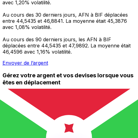
avec 1,20% volatilité.
Au cours des 30 derniers jours, AFN à BIF déplacées
entre 44,5435 et 46,8841. La moyenne était 45,3876
avec 1,08% volatilité.
Au cours des 90 derniers jours, les AFN à BIF
déplacées entre 44,5435 et 47,9892. La moyenne était
46,4596 avec 1,16% volatilité.
Envoyer de l’argent
Gérez votre argent et vos devises lorsque vous
êtes en déplacement
L'application Xe réunit toutes les fonctionnalités
nécessaires pour vos transferts d'argent internationaux
et la gestion de vos devises. Convertissez des devises,
programmez des alertes de taux et transférez de
l'argent à l'étranger sans frais cachés. Téléchargez
l'application dès aujourd'hui !