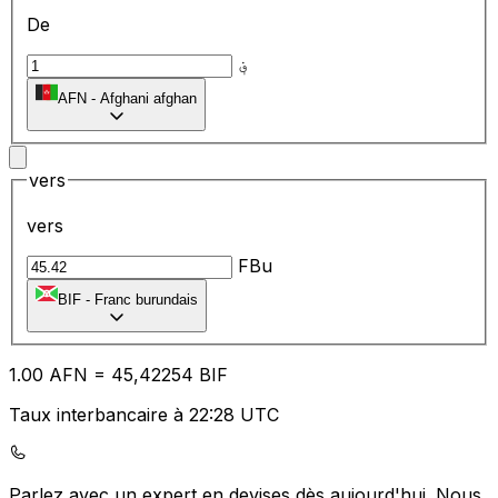
De
؋
AFN
-
Afghani afghan
vers
vers
FBu
BIF
-
Franc burundais
1.00
AFN
=
45
,42254
BIF
Taux interbancaire à 22:28 UTC
Parlez avec un expert en devises dès aujourd'hui.
Nous