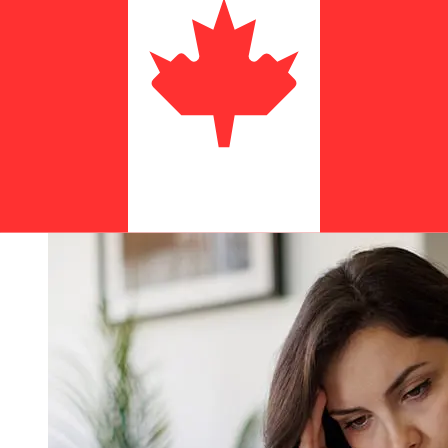
Les délais de livraison pour les transferts internationaux
avec Komercni banka de République tchèque à Canada
varient selon le mode de paiement et le moment de la
transaction. En général, les virements bancaires
internationaux prennent de 1 à 5 jours ouvrables. Des
facteurs tels que les jours fériés bancaires et les
contrôles de sécurité peuvent également influencer la
livraison. Vérifiez les délais de Komercni banka a.spour
éviter les retards.