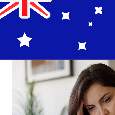
Les délais de livraison pour les transferts internationaux
avec Komercni banka de République tchèque à Australie
varient selon le mode de paiement et le moment de la
transaction. En général, les virements bancaires
internationaux prennent de 1 à 5 jours ouvrables. Des
facteurs tels que les jours fériés bancaires et les
contrôles de sécurité peuvent également influencer la
livraison. Vérifiez les délais de Komercni banka a.spour
éviter les retards.