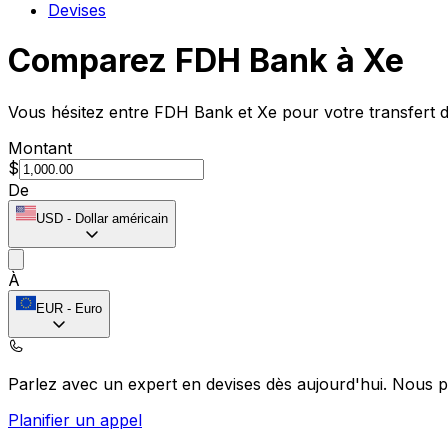
Devises
Comparez FDH Bank à Xe
Vous hésitez entre FDH Bank et Xe pour votre transfert d
Montant
$
De
USD
-
Dollar américain
À
EUR
-
Euro
Parlez avec un expert en devises dès aujourd'hui.
Nous p
Planifier un appel