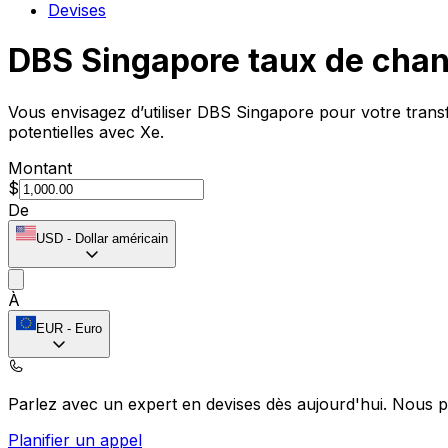
Devises
DBS Singapore taux de cha
Vous envisagez d’utiliser DBS Singapore pour votre trans
potentielles avec Xe.
Montant
$
De
USD
-
Dollar américain
À
EUR
-
Euro
Parlez avec un expert en devises dès aujourd'hui.
Nous p
Planifier un appel