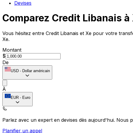
Devises
Comparez Credit Libanais à
Vous hésitez entre Credit Libanais et Xe pour votre trans
Xe.
Montant
$
De
USD
-
Dollar américain
À
EUR
-
Euro
Parlez avec un expert en devises dès aujourd'hui.
Nous p
Planifier un appel