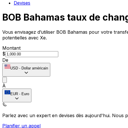
Devises
BOB Bahamas taux de chan
Vous envisagez d’utiliser BOB Bahamas pour votre transf
potentielles avec Xe.
Montant
$
De
USD
-
Dollar américain
À
EUR
-
Euro
Parlez avec un expert en devises dès aujourd'hui.
Nous p
Planifier un appel