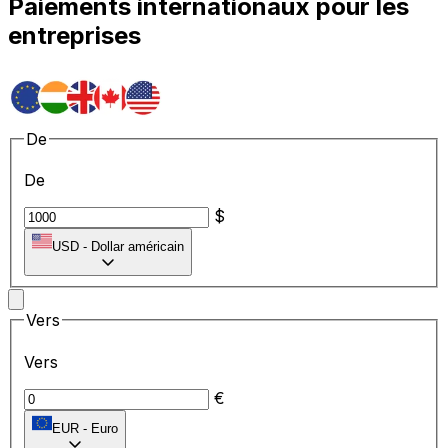
Paiements internationaux pour les
entreprises
De
De
$
USD
-
Dollar américain
Vers
Vers
€
EUR
-
Euro