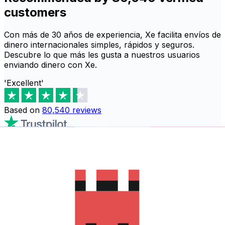
customers
Con más de 30 años de experiencia, Xe facilita envíos de
dinero internacionales simples, rápidos y seguros.
Descubre lo que más les gusta a nuestros usuarios
enviando dinero con Xe.
'Excellent'
Based on
80,540
reviews
Descarga la aplicación de Xe para
comenzar a enviar dinero a San
Vicente y las Granadinas
La aplicación de Xe tiene todo lo que necesitas para
transferencias internacionales. Es fácil, seguro y no hay
comisiones ocultas. Descarga la aplicación de Xe para