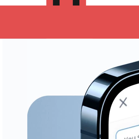
iOS o android y empieza a enviar dinero a San Vicente y
las Granadinas hoy!
Descarga la App