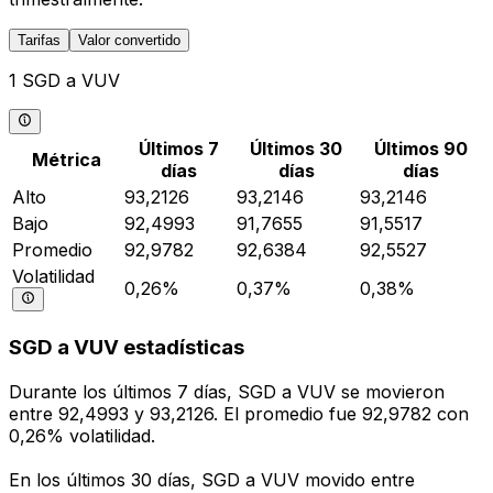
Tarifas
Valor convertido
1 SGD a VUV
Últimos 7
Últimos 30
Últimos 90
Métrica
días
días
días
Alto
93,2126
93,2146
93,2146
Bajo
92,4993
91,7655
91,5517
Promedio
92,9782
92,6384
92,5527
Volatilidad
0,26%
0,37%
0,38%
SGD a VUV estadísticas
Durante los últimos 7 días, SGD a VUV se movieron
entre 92,4993 y 93,2126. El promedio fue 92,9782 con
0,26% volatilidad.
En los últimos 30 días, SGD a VUV movido entre