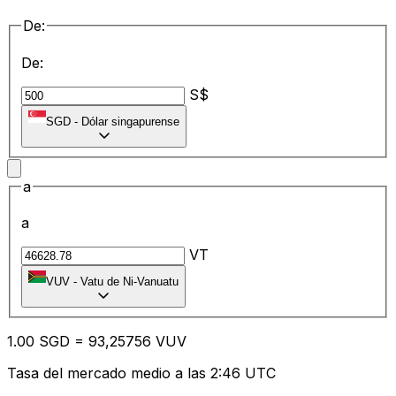
De:
De:
S$
SGD
-
Dólar singapurense
a
a
VT
VUV
-
Vatu de Ni-Vanuatu
1.00
SGD
=
93
,25756
VUV
Tasa del mercado medio a las 2:46 UTC