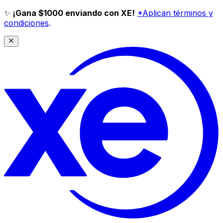
✨
¡Gana $1000 enviando con XE!
*Aplican términos y
condiciones
.