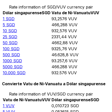
Rate information of SGD/VUV currency pair
Dólar singapurense
SGD
Vatu de Ni-Vanuatu
VUV
1
SGD
93,2576
VUV
5
SGD
466,288
VUV
10
SGD
932,576
VUV
25
SGD
2331,44
VUV
50
SGD
4662,88
VUV
100
SGD
9325,76
VUV
500
SGD
46.628,8
VUV
1000
SGD
93.257,6
VUV
5000
SGD
466.288
VUV
10.000
SGD
932.576
VUV
Convierte Vatu de Ni-Vanuatu a Dólar singapurense
Rate information of VUV/SGD currency pair
Vatu de Ni-Vanuatu
VUV
Dólar singapurense
SGD
1
VUV
0,010723
SGD
5
VUV
0,053615
SGD