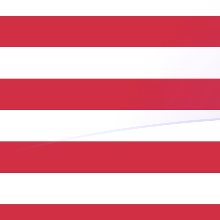
tipos de cambio de CLP a USD hoy
Convierte Peso chileno a Dólar estadounidense
Rate information of CLP/USD currency pair
Peso chileno
CLP
Dólar estadounidense
USD
1
CLP
0,00109551
USD
5
CLP
0,00547755
USD
10
CLP
0,0109551
USD
25
CLP
0,0273877
USD
50
CLP
0,0547755
USD
100
CLP
0,109551
USD
500
CLP
0,547755
USD
1000
CLP
1,09551
USD
5000
CLP
5,47755
USD
10.000
CLP
10,9551
USD
Convierte Dólar estadounidense a Peso chileno