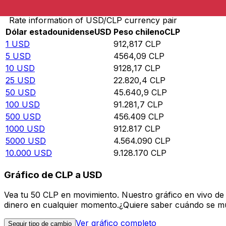
Rate information of USD/CLP currency pair
Dólar estadounidense
USD
Peso chileno
CLP
1
USD
912,817
CLP
5
USD
4564,09
CLP
10
USD
9128,17
CLP
25
USD
22.820,4
CLP
50
USD
45.640,9
CLP
100
USD
91.281,7
CLP
500
USD
456.409
CLP
1000
USD
912.817
CLP
5000
USD
4.564.090
CLP
10.000
USD
9.128.170
CLP
Gráfico de CLP a USD
Vea tu 50 CLP en movimiento. Nuestro gráfico en vivo de
dinero en cualquier momento.¿Quiere saber cuándo se mue
Ver gráfico completo
Seguir tipo de cambio