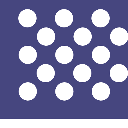
a
$
USD
-
Dólar estadounidense
1.00
CLP
=
0,
001095
USD
Tasa del mercado medio a las 12:06 UTC
Habla con un experto en divisas hoy.
Podemos superar las
Programar una llamada
Usamos la tasa del mercado medio para nuestro converso
¿Sabías que puedes enviar dinero al extranjero con Xe?
Regístrate hoy mismo