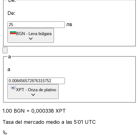
De:
De:
лв
BGN
-
Leva búlgara
a
a
XPT
-
Onza de platino
1.00
BGN
=
0,
000338
XPT
Tasa del mercado medio a las 5:01 UTC