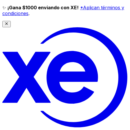
✨
¡Gana $1000 enviando con XE!
*Aplican términos y
condiciones
.