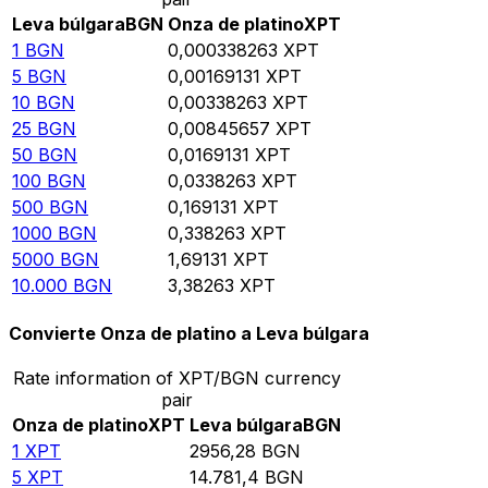
Leva búlgara
BGN
Onza de platino
XPT
1
BGN
0,000338263
XPT
5
BGN
0,00169131
XPT
10
BGN
0,00338263
XPT
25
BGN
0,00845657
XPT
50
BGN
0,0169131
XPT
100
BGN
0,0338263
XPT
500
BGN
0,169131
XPT
1000
BGN
0,338263
XPT
5000
BGN
1,69131
XPT
10.000
BGN
3,38263
XPT
Convierte Onza de platino a Leva búlgara
Rate information of XPT/BGN currency
pair
Onza de platino
XPT
Leva búlgara
BGN
1
XPT
2956,28
BGN
5
XPT
14.781,4
BGN