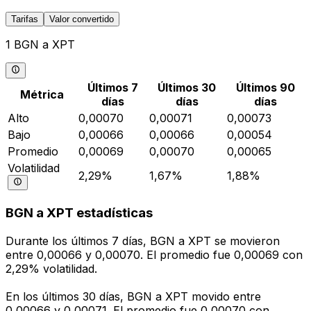
Tarifas
Valor convertido
1 BGN a XPT
Últimos 7
Últimos 30
Últimos 90
Métrica
días
días
días
Alto
0,00070
0,00071
0,00073
Bajo
0,00066
0,00066
0,00054
Promedio
0,00069
0,00070
0,00065
Volatilidad
2,29%
1,67%
1,88%
BGN a XPT estadísticas
Durante los últimos 7 días, BGN a XPT se movieron
entre 0,00066 y 0,00070. El promedio fue 0,00069 con
2,29% volatilidad.
En los últimos 30 días, BGN a XPT movido entre
0,00066 y 0,00071. El promedio fue 0,00070 con