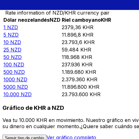
Rate information of NZD/KHR currency pair
Dólar neozelandés
NZD
Riel camboyano
KHR
1
NZD
2379,36
KHR
5
NZD
11.896,8
KHR
10
NZD
23.793,6
KHR
25
NZD
59.484
KHR
50
NZD
118.968
KHR
100
NZD
237.936
KHR
500
NZD
1.189.680
KHR
1000
NZD
2.379.360
KHR
5000
NZD
11.896.800
KHR
10.000
NZD
23.793.600
KHR
Gráfico de KHR a NZD
Vea tu 10.000 KHR en movimiento. Nuestro gráfico en vi
su dinero en cualquier momento.¿Quiere saber cuándo se 
Ver gráfico completo
Seguir tipo de cambio