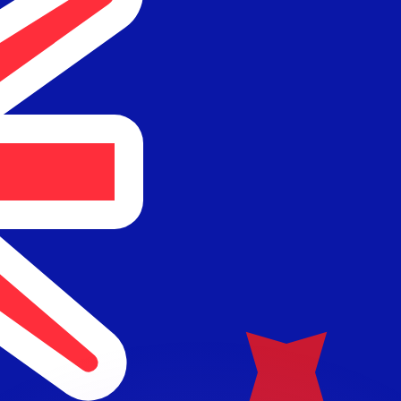
 tasas de los competidores.
r. Esto solo tiene fines informativos. No recibirás esta t