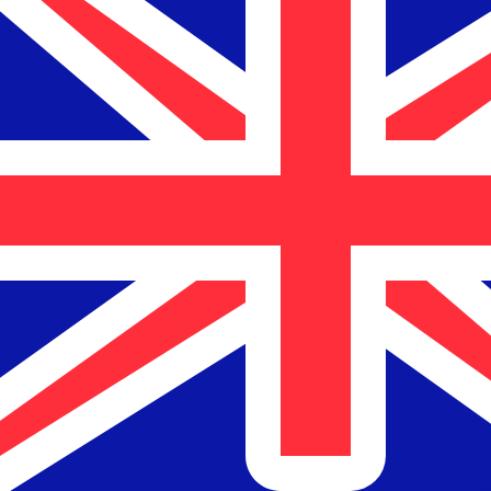
a
$
NZD
-
Dólar neozelandés
1.00
KHR
=
0,
000420
NZD
Tasa del mercado medio a las 21:35 UTC
Habla con un experto en divisas hoy.
Podemos superar las
Programar una llamada
Usamos la tasa del mercado medio para nuestro converso
¿Sabías que puedes enviar dinero al extranjero con Xe?
Regístrate hoy mismo