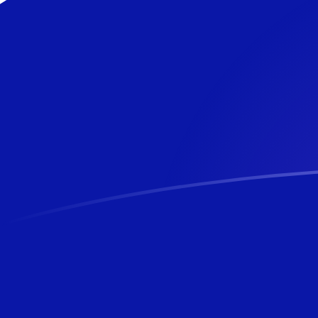
tipos de cambio de KHR a NZD hoy
Convierte Riel camboyano a Dólar neozelandés
Rate information of KHR/NZD currency pair
Riel camboyano
KHR
Dólar neozelandés
NZD
1
KHR
0,000420281
NZD
5
KHR
0,0021014
NZD
10
KHR
0,00420281
NZD
25
KHR
0,010507
NZD
50
KHR
0,021014
NZD
100
KHR
0,0420281
NZD
500
KHR
0,21014
NZD
1000
KHR
0,420281
NZD
5000
KHR
2,1014
NZD
10.000
KHR
4,20281
NZD
Convierte Dólar neozelandés a Riel camboyano