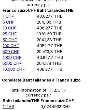
currency pair
Franco suizo
CHF
Baht tailandés
THB
1
CHF
40,8277
THB
5
CHF
204,138
THB
10
CHF
408,277
THB
25
CHF
1020,69
THB
50
CHF
2041,38
THB
100
CHF
4082,77
THB
500
CHF
20.413,8
THB
1000
CHF
40.827,7
THB
5000
CHF
204.138
THB
10.000
CHF
408.277
THB
Convierte Baht tailandés a Franco suizo
Rate information of THB/CHF
currency pair
Baht tailandés
THB
Franco suizo
CHF
1
THB
0,0244932
CHF