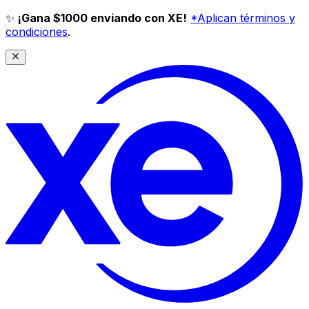
✨
¡Gana $1000 enviando con XE!
*Aplican términos y
condiciones
.