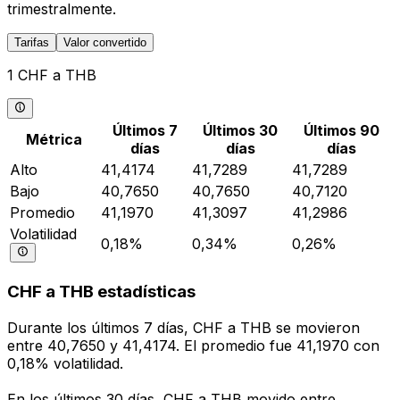
trimestralmente.
Tarifas
Valor convertido
1 CHF a THB
Últimos 7
Últimos 30
Últimos 90
Métrica
días
días
días
Alto
41,4174
41,7289
41,7289
Bajo
40,7650
40,7650
40,7120
Promedio
41,1970
41,3097
41,2986
Volatilidad
0,18%
0,34%
0,26%
CHF a THB estadísticas
Durante los últimos 7 días, CHF a THB se movieron
entre 40,7650 y 41,4174. El promedio fue 41,1970 con
0,18% volatilidad.
En los últimos 30 días, CHF a THB movido entre