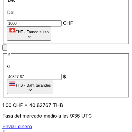
De:
De:
CHF
CHF
-
Franco suizo
a
a
฿
THB
-
Baht tailandés
1.00
CHF
=
40
,82767
THB
Tasa del mercado medio a las 9:36 UTC
Enviar dinero