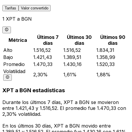
Tarifas
Valor convertido
1 XPT a BGN
Últimos 7
Últimos 30
Últimos 90
Métrica
días
días
días
Alto
1.516,52
1.516,52
1.834,31
Bajo
1.421,43
1.389,51
1.358,99
Promedio
1.470,33
1.430,16
1.520,33
Volatilidad
2,30%
1,61%
1,88%
XPT a BGN estadísticas
Durante los últimos 7 días, XPT a BGN se movieron
entre 1.421,43 y 1.516,52. El promedio fue 1.470,33 con
2,30% volatilidad.
En los últimos 30 días, XPT a BGN movido entre
1.389,51 y 1.516,52. El promedio fue 1.430,16 con 1,61%