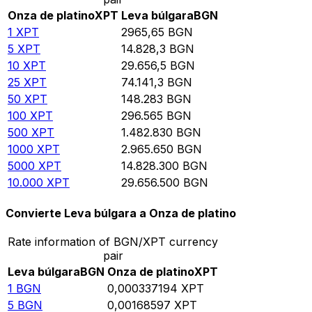
Onza de platino
XPT
Leva búlgara
BGN
1
XPT
2965,65
BGN
5
XPT
14.828,3
BGN
10
XPT
29.656,5
BGN
25
XPT
74.141,3
BGN
50
XPT
148.283
BGN
100
XPT
296.565
BGN
500
XPT
1.482.830
BGN
1000
XPT
2.965.650
BGN
5000
XPT
14.828.300
BGN
10.000
XPT
29.656.500
BGN
Convierte Leva búlgara a Onza de platino
Rate information of BGN/XPT currency
pair
Leva búlgara
BGN
Onza de platino
XPT
1
BGN
0,000337194
XPT
5
BGN
0,00168597
XPT