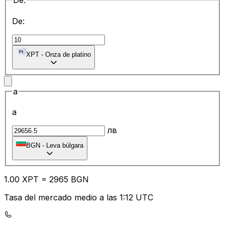
De:
De:
XPT
-
Onza de platino
a
a
лв
BGN
-
Leva búlgara
1.00
XPT
=
29
65
BGN
Tasa del mercado medio a las 1:12 UTC