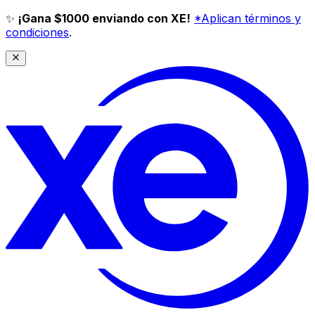
✨
¡Gana $1000 enviando con XE!
*Aplican términos y
condiciones
.