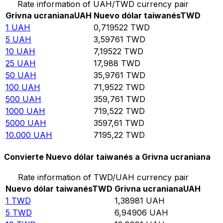
Rate information of UAH/TWD currency pair
Grivna ucraniana
UAH
Nuevo dólar taiwanés
TWD
1
UAH
0,719522
TWD
5
UAH
3,59761
TWD
10
UAH
7,19522
TWD
25
UAH
17,988
TWD
50
UAH
35,9761
TWD
100
UAH
71,9522
TWD
500
UAH
359,761
TWD
1000
UAH
719,522
TWD
5000
UAH
3597,61
TWD
10.000
UAH
7195,22
TWD
Convierte Nuevo dólar taiwanés a Grivna ucraniana
Rate information of TWD/UAH currency pair
Nuevo dólar taiwanés
TWD
Grivna ucraniana
UAH
1
TWD
1,38981
UAH
5
TWD
6,94906
UAH