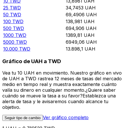
10
TWD
13,8981
UAH
25
TWD
34,7453
UAH
50
TWD
69,4906
UAH
100
TWD
138,981
UAH
500
TWD
694,906
UAH
1000
TWD
1389,81
UAH
5000
TWD
6949,06
UAH
10.000
TWD
13.898,1
UAH
Gráfico de UAH a TWD
Vea tu 10 UAH en movimiento. Nuestro gráfico en vivo
de UAH a TWD rastrea 12 meses de tasas del mercado
medio en tiempo real y muestra exactamente cuánto
valía su dinero en cualquier momento.¿Quiere saber
cuándo se mueve la tasa a su favor?Establezca una
alerta de tasa y le avisaremos cuando alcance tu
objetivo.
Ver gráfico completo
Seguir tipo de cambio