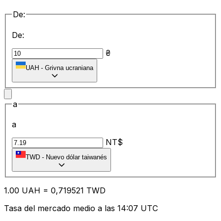
De:
De:
₴
UAH
-
Grivna ucraniana
a
a
NT$
TWD
-
Nuevo dólar taiwanés
1.00
UAH
=
0,
719521
TWD
Tasa del mercado medio a las 14:07 UTC