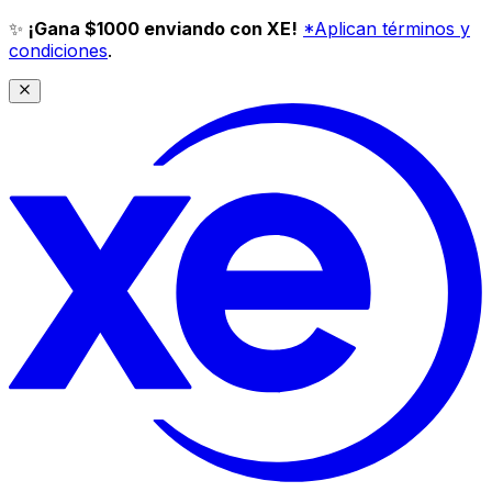
✨
¡Gana $1000 enviando con XE!
*Aplican términos y
condiciones
.