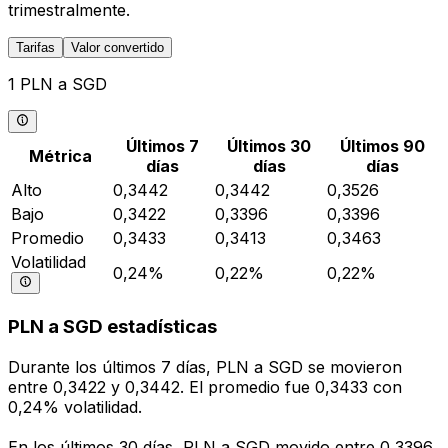
trimestralmente.
Tarifas
Valor convertido
1 PLN a SGD
Últimos 7
Últimos 30
Últimos 90
Métrica
días
días
días
Alto
0,3442
0,3442
0,3526
Bajo
0,3422
0,3396
0,3396
Promedio
0,3433
0,3413
0,3463
Volatilidad
0,24%
0,22%
0,22%
PLN a SGD estadísticas
Durante los últimos 7 días, PLN a SGD se movieron
entre 0,3422 y 0,3442. El promedio fue 0,3433 con
0,24% volatilidad.
En los últimos 30 días, PLN a SGD movido entre 0,3396