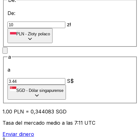
De:
De:
zł
PLN
-
Zloty polaco
a
a
S$
SGD
-
Dólar singapurense
1.00
PLN
=
0,
344083
SGD
Tasa del mercado medio a las 7:11 UTC
Enviar dinero