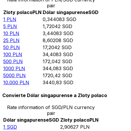
pair
Zloty polaco
PLN
Dólar singapurense
SGD
1
PLN
0,344083
SGD
5
PLN
1,72042
SGD
10
PLN
3,44083
SGD
25
PLN
8,60208
SGD
50
PLN
17,2042
SGD
100
PLN
34,4083
SGD
500
PLN
172,042
SGD
1000
PLN
344,083
SGD
5000
PLN
1720,42
SGD
10.000
PLN
3440,83
SGD
Convierte Dólar singapurense a Zloty polaco
Rate information of SGD/PLN currency
pair
Dólar singapurense
SGD
Zloty polaco
PLN
1
SGD
2,90627
PLN