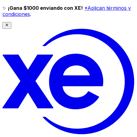
✨
¡Gana $1000 enviando con XE!
*Aplican términos y
condiciones
.