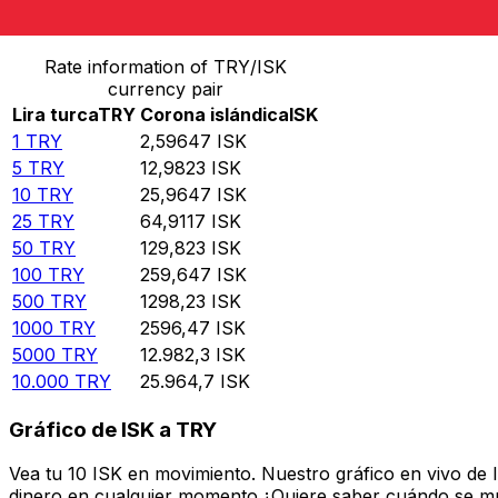
Convierte Lira turca a Corona islándica
Rate information of TRY/ISK
currency pair
Lira turca
TRY
Corona islándica
ISK
1
TRY
2,59647
ISK
5
TRY
12,9823
ISK
10
TRY
25,9647
ISK
25
TRY
64,9117
ISK
50
TRY
129,823
ISK
100
TRY
259,647
ISK
500
TRY
1298,23
ISK
1000
TRY
2596,47
ISK
5000
TRY
12.982,3
ISK
10.000
TRY
25.964,7
ISK
Gráfico de ISK a TRY
Vea tu 10 ISK en movimiento. Nuestro gráfico en vivo de
dinero en cualquier momento.¿Quiere saber cuándo se mue