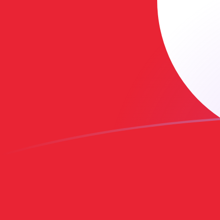
tipos de cambio de ISK a TRY hoy
Convierte Corona islándica a Lira turca
Rate information of ISK/TRY
currency pair
Corona islándica
ISK
Lira turca
TRY
1
ISK
0,385139
TRY
5
ISK
1,92569
TRY
10
ISK
3,85139
TRY
25
ISK
9,62847
TRY
50
ISK
19,2569
TRY
100
ISK
38,5139
TRY
500
ISK
192,569
TRY
1000
ISK
385,139
TRY
5000
ISK
1925,69
TRY
10.000
ISK
3851,39
TRY