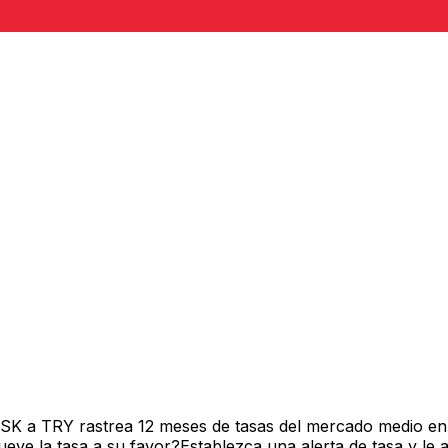
 ISK a TRY rastrea 12 meses de tasas del mercado medio en
ve la tasa a su favor?Establezca una alerta de tasa y le 