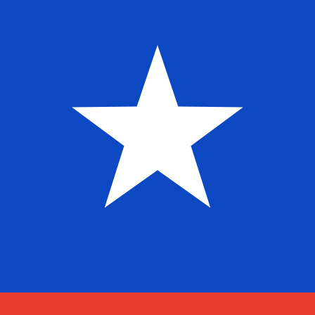
a
$
CLP
-
Peso chileno
1.00
NZD
=
53
7,1591
CLP
Tasa del mercado medio a las 12:11 UTC
Enviar dinero
Habla con un experto en divisas hoy.
Podemos superar las
Programar una llamada
Usamos la tasa del mercado medio para nuestro converso
¿Sabías que puedes enviar dinero al extranjero con Xe?
Regístrate hoy mismo