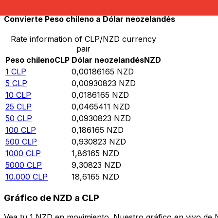
Convierte Peso chileno a Dólar neozelandés
Rate information of CLP/NZD currency
pair
Peso chileno
CLP
Dólar neozelandés
NZD
1
CLP
0,00186165
NZD
5
CLP
0,00930823
NZD
10
CLP
0,0186165
NZD
25
CLP
0,0465411
NZD
50
CLP
0,0930823
NZD
100
CLP
0,186165
NZD
500
CLP
0,930823
NZD
1000
CLP
1,86165
NZD
5000
CLP
9,30823
NZD
10.000
CLP
18,6165
NZD
Gráfico de NZD a CLP
Vea tu 1 NZD en movimiento. Nuestro gráfico en vivo de 