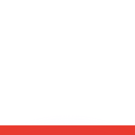
 tasas de los competidores.
r. Esto solo tiene fines informativos. No recibirás esta t