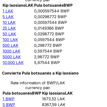
Kip laosiano
LAK
Pula botsuanés
BWP
1
LAK
0,000597544
BWP
5
LAK
0,00298772
BWP
10
LAK
0,00597544
BWP
25
LAK
0,0149386
BWP
50
LAK
0,0298772
BWP
100
LAK
0,0597544
BWP
500
LAK
0,298772
BWP
1000
LAK
0,597544
BWP
5000
LAK
2,98772
BWP
10.000
LAK
5,97544
BWP
Convierte Pula botsuanés a Kip laosiano
Rate information of BWP/LAK
currency pair
Pula botsuanés
BWP
Kip laosiano
LAK
1
BWP
1673,52
LAK
5
BWP
8367,59
LAK