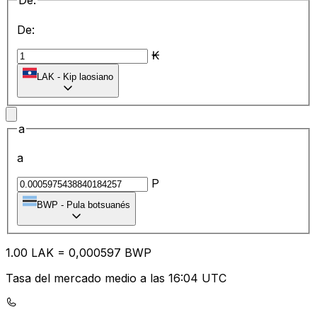
De:
De:
₭
LAK
-
Kip laosiano
a
a
P
BWP
-
Pula botsuanés
1.00
LAK
=
0,
000597
BWP
Tasa del mercado medio a las 16:04 UTC