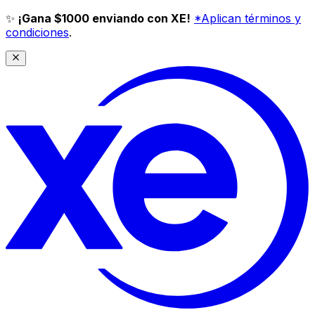
✨
¡Gana $1000 enviando con XE!
*Aplican términos y
condiciones
.