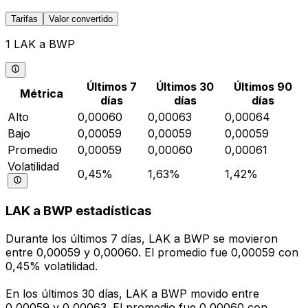
Tarifas
Valor convertido
1 LAK a BWP
Últimos 7
Últimos 30
Últimos 90
Métrica
días
días
días
Alto
0,00060
0,00063
0,00064
Bajo
0,00059
0,00059
0,00059
Promedio
0,00059
0,00060
0,00061
Volatilidad
0,45%
1,63%
1,42%
LAK a BWP estadísticas
Durante los últimos 7 días, LAK a BWP se movieron
entre 0,00059 y 0,00060. El promedio fue 0,00059 con
0,45% volatilidad.
En los últimos 30 días, LAK a BWP movido entre
0,00059 y 0,00063. El promedio fue 0,00060 con