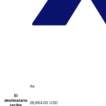
Xe
El
destinatario
26,664.00 USD
recibe