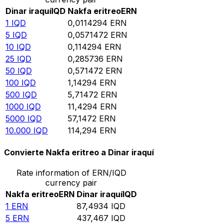
Dinar iraquí
IQD
Nakfa eritreo
ERN
1
IQD
0,0114294
ERN
5
IQD
0,0571472
ERN
10
IQD
0,114294
ERN
25
IQD
0,285736
ERN
50
IQD
0,571472
ERN
100
IQD
1,14294
ERN
500
IQD
5,71472
ERN
1000
IQD
11,4294
ERN
5000
IQD
57,1472
ERN
10.000
IQD
114,294
ERN
Convierte Nakfa eritreo a Dinar iraquí
Rate information of ERN/IQD
currency pair
Nakfa eritreo
ERN
Dinar iraquí
IQD
1
ERN
87,4934
IQD
5
ERN
437,467
IQD