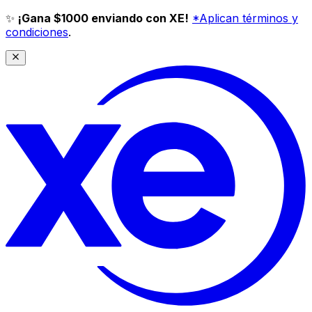
✨
¡Gana $1000 enviando con XE!
*Aplican términos y
condiciones
.