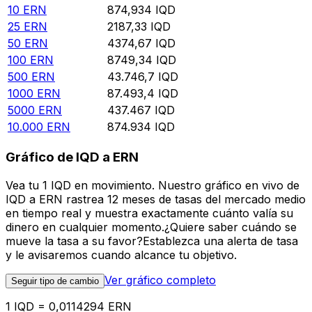
10
ERN
874,934
IQD
25
ERN
2187,33
IQD
50
ERN
4374,67
IQD
100
ERN
8749,34
IQD
500
ERN
43.746,7
IQD
1000
ERN
87.493,4
IQD
5000
ERN
437.467
IQD
10.000
ERN
874.934
IQD
Gráfico de IQD a ERN
Vea tu 1 IQD en movimiento. Nuestro gráfico en vivo de
IQD a ERN rastrea 12 meses de tasas del mercado medio
en tiempo real y muestra exactamente cuánto valía su
dinero en cualquier momento.¿Quiere saber cuándo se
mueve la tasa a su favor?Establezca una alerta de tasa
y le avisaremos cuando alcance tu objetivo.
Ver gráfico completo
Seguir tipo de cambio
1 IQD = 0,0114294 ERN