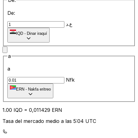
De:
De:
ع.د
IQD
-
Dinar iraquí
a
a
Nfk
ERN
-
Nakfa eritreo
1.00
IQD
=
0,
011429
ERN
Tasa del mercado medio a las 5:04 UTC