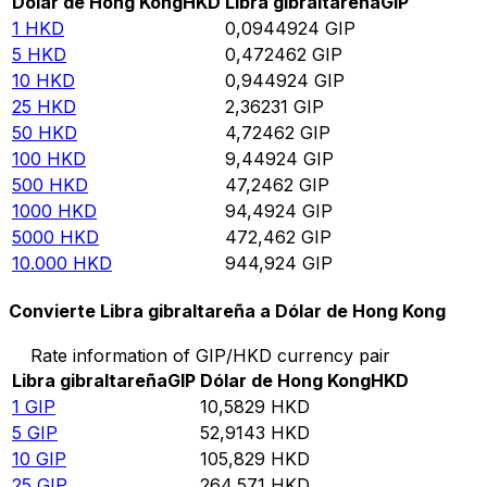
Dólar de Hong Kong
HKD
Libra gibraltareña
GIP
1
HKD
0,0944924
GIP
5
HKD
0,472462
GIP
10
HKD
0,944924
GIP
25
HKD
2,36231
GIP
50
HKD
4,72462
GIP
100
HKD
9,44924
GIP
500
HKD
47,2462
GIP
1000
HKD
94,4924
GIP
5000
HKD
472,462
GIP
10.000
HKD
944,924
GIP
Convierte Libra gibraltareña a Dólar de Hong Kong
Rate information of GIP/HKD currency pair
Libra gibraltareña
GIP
Dólar de Hong Kong
HKD
1
GIP
10,5829
HKD
5
GIP
52,9143
HKD
10
GIP
105,829
HKD
25
GIP
264,571
HKD