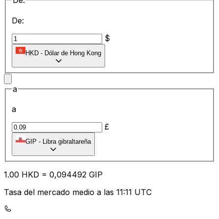
De:
De:
$
HKD
-
Dólar de Hong Kong
a
a
£
GIP
-
Libra gibraltareña
1.00
HKD
=
0,
094492
GIP
Tasa del mercado medio a las 11:11 UTC