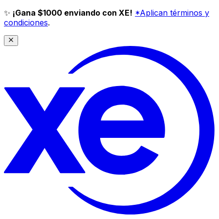
✨
¡Gana $1000 enviando con XE!
*Aplican términos y
condiciones
.