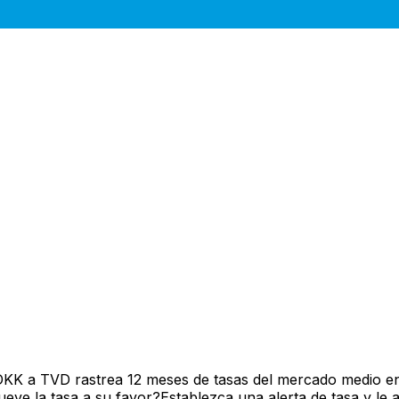
DKK a TVD rastrea 12 meses de tasas del mercado medio en
ve la tasa a su favor?Establezca una alerta de tasa y le 