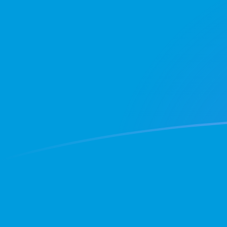
tipos de cambio de DKK a TVD hoy
Convierte Corona danesa a Dólar de Tuvalu
Rate information of DKK/TVD currency
pair
Corona danesa
DKK
Dólar de Tuvalu
TVD
1
DKK
0,219021
TVD
5
DKK
1,0951
TVD
10
DKK
2,19021
TVD
25
DKK
5,47552
TVD
50
DKK
10,951
TVD
100
DKK
21,9021
TVD
500
DKK
109,51
TVD
1000
DKK
219,021
TVD
5000
DKK
1095,1
TVD
10.000
DKK
2190,21
TVD