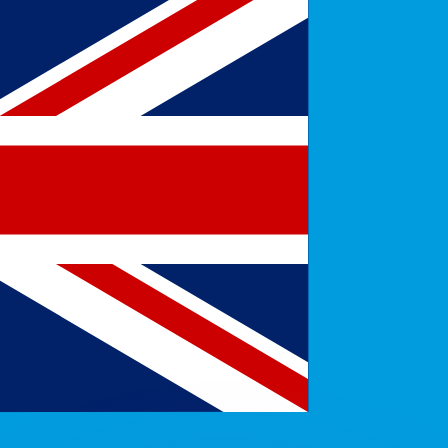
 tasas de los competidores.
r. Esto solo tiene fines informativos. No recibirás esta t