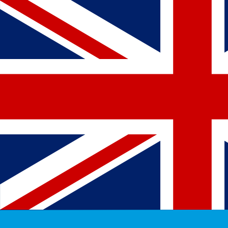
a
$
TVD
-
Dólar de Tuvalu
1.00
DKK
=
0,
219020
TVD
Tasa del mercado medio a las 13:26 UTC
Habla con un experto en divisas hoy.
Podemos superar las
Programar una llamada
Usamos la tasa del mercado medio para nuestro converso
¿Sabías que puedes enviar dinero al extranjero con Xe?
Regístrate hoy mismo