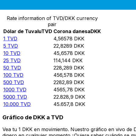
Convierte Dólar de Tuvalu a Corona danesa
Rate information of TVD/DKK currency
pair
Dólar de Tuvalu
TVD
Corona danesa
DKK
1
TVD
4,56578
DKK
5
TVD
22,8289
DKK
10
TVD
45,6578
DKK
25
TVD
114,144
DKK
50
TVD
228,289
DKK
100
TVD
456,578
DKK
500
TVD
2282,89
DKK
1000
TVD
4565,78
DKK
5000
TVD
22.828,9
DKK
10.000
TVD
45.657,8
DKK
Gráfico de DKK a TVD
Vea tu 1 DKK en movimiento. Nuestro gráfico en vivo de 
dinero en cualquier momento.¿Quiere saber cuándo se mue