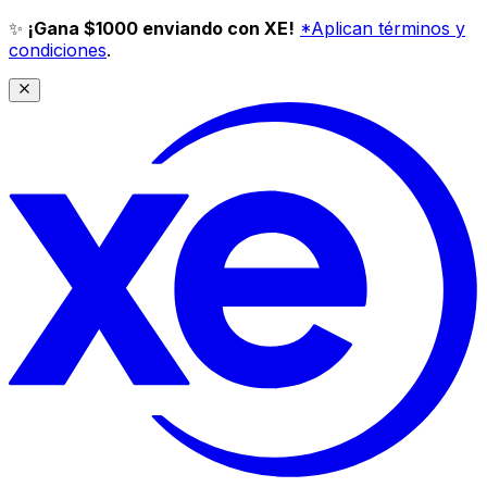
✨
¡Gana $1000 enviando con XE!
*Aplican términos y
condiciones
.