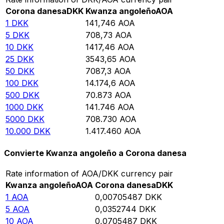
Corona danesa
DKK
Kwanza angoleño
AOA
1
DKK
141,746
AOA
5
DKK
708,73
AOA
10
DKK
1417,46
AOA
25
DKK
3543,65
AOA
50
DKK
7087,3
AOA
100
DKK
14.174,6
AOA
500
DKK
70.873
AOA
1000
DKK
141.746
AOA
5000
DKK
708.730
AOA
10.000
DKK
1.417.460
AOA
Convierte Kwanza angoleño a Corona danesa
Rate information of AOA/DKK currency pair
Kwanza angoleño
AOA
Corona danesa
DKK
1
AOA
0,00705487
DKK
5
AOA
0,0352744
DKK
10
AOA
0,0705487
DKK