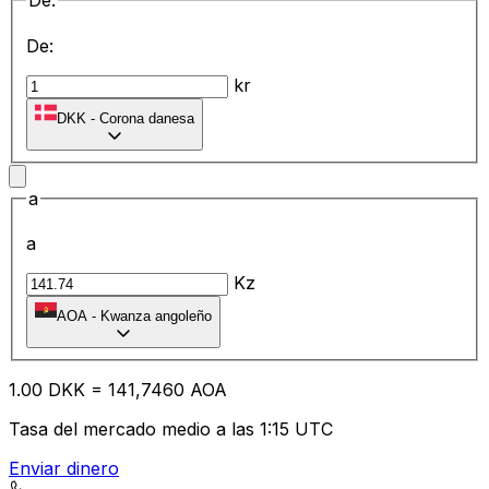
De:
De:
kr
DKK
-
Corona danesa
a
a
Kz
AOA
-
Kwanza angoleño
1.00
DKK
=
14
1,7460
AOA
Tasa del mercado medio a las 1:15 UTC
Enviar dinero