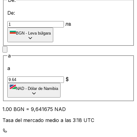
De:
De:
лв
BGN
-
Leva búlgara
a
a
$
NAD
-
Dólar de Namibia
1.00
BGN
=
9,
641675
NAD
Tasa del mercado medio a las 3:18 UTC