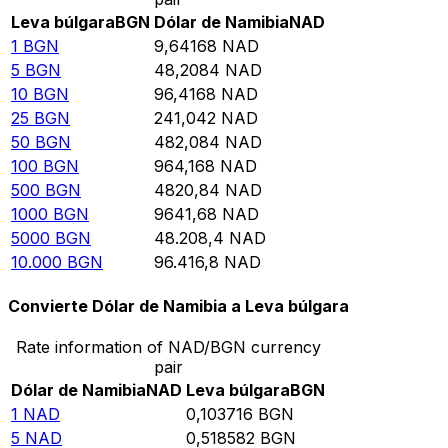
Leva búlgara
BGN
Dólar de Namibia
NAD
1
BGN
9,64168
NAD
5
BGN
48,2084
NAD
10
BGN
96,4168
NAD
25
BGN
241,042
NAD
50
BGN
482,084
NAD
100
BGN
964,168
NAD
500
BGN
4820,84
NAD
1000
BGN
9641,68
NAD
5000
BGN
48.208,4
NAD
10.000
BGN
96.416,8
NAD
Convierte Dólar de Namibia a Leva búlgara
Rate information of NAD/BGN currency
pair
Dólar de Namibia
NAD
Leva búlgara
BGN
1
NAD
0,103716
BGN
5
NAD
0,518582
BGN