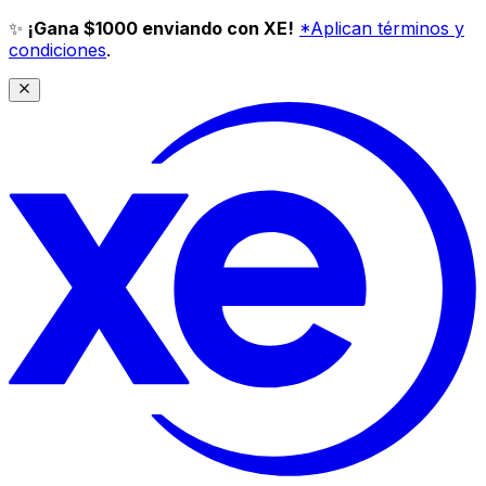
✨
¡Gana $1000 enviando con XE!
*Aplican términos y
condiciones
.