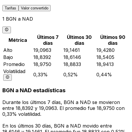
Tarifas
Valor convertido
1 BGN a NAD
Últimos 7
Últimos 30
Últimos 90
Métrica
días
días
días
Alto
19,0963
19,1461
19,4280
Bajo
18,8392
18,6146
18,5405
Promedio
18,9750
18,8833
18,9413
Volatilidad
0,33%
0,52%
0,44%
BGN a NAD estadísticas
Durante los últimos 7 días, BGN a NAD se movieron
entre 18,8392 y 19,0963. El promedio fue 18,9750 con
0,33% volatilidad.
En los últimos 30 días, BGN a NAD movido entre
18,6146 y 19,1461. El promedio fue 18,8833 con 0,52%