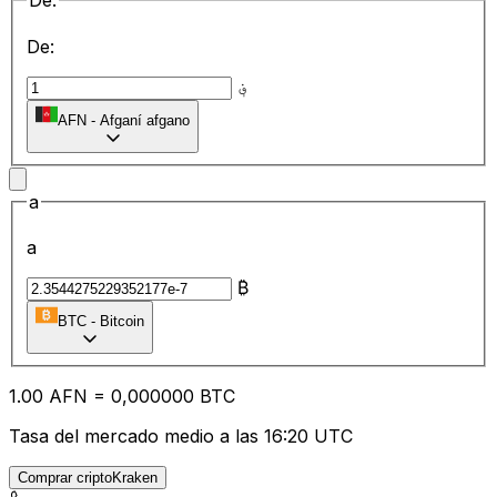
De:
De:
؋
AFN
-
Afganí afgano
a
a
₿
BTC
-
Bitcoin
1.00
AFN
=
0,
000000
BTC
Tasa del mercado medio a las 16:20 UTC
Comprar criptoKraken