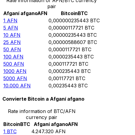
Rate information of AFN/BTC currency
pair
Afganí afgano
AFN
Bitcoin
BTC
1
AFN
0,000000235443
BTC
5
AFN
0,00000117721
BTC
10
AFN
0,00000235443
BTC
25
AFN
0,00000588607
BTC
50
AFN
0,0000117721
BTC
100
AFN
0,0000235443
BTC
500
AFN
0,000117721
BTC
1000
AFN
0,000235443
BTC
5000
AFN
0,00117721
BTC
10.000
AFN
0,00235443
BTC
Convierte Bitcoin a Afganí afgano
Rate information of BTC/AFN
currency pair
Bitcoin
BTC
Afganí afgano
AFN
1
BTC
4.247.320
AFN