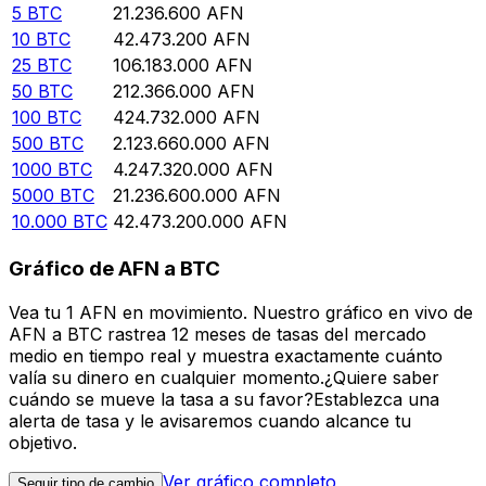
5
BTC
21.236.600
AFN
10
BTC
42.473.200
AFN
25
BTC
106.183.000
AFN
50
BTC
212.366.000
AFN
100
BTC
424.732.000
AFN
500
BTC
2.123.660.000
AFN
1000
BTC
4.247.320.000
AFN
5000
BTC
21.236.600.000
AFN
10.000
BTC
42.473.200.000
AFN
Gráfico de AFN a BTC
Vea tu 1 AFN en movimiento. Nuestro gráfico en vivo de
AFN a BTC rastrea 12 meses de tasas del mercado
medio en tiempo real y muestra exactamente cuánto
valía su dinero en cualquier momento.¿Quiere saber
cuándo se mueve la tasa a su favor?Establezca una
alerta de tasa y le avisaremos cuando alcance tu
objetivo.
Ver gráfico completo
Seguir tipo de cambio