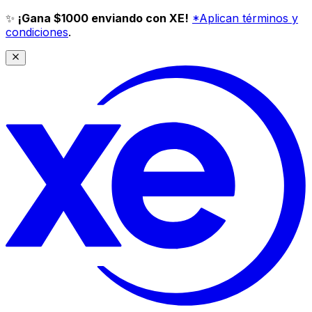
✨
¡Gana $1000 enviando con XE!
*Aplican términos y
condiciones
.