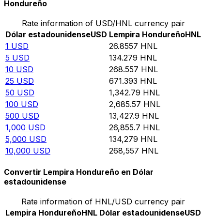
Hondureño
Rate information of USD/HNL currency pair
Dólar estadounidense
USD
Lempira Hondureño
HNL
1
USD
26.8557
HNL
5
USD
134.279
HNL
10
USD
268.557
HNL
25
USD
671.393
HNL
50
USD
1,342.79
HNL
100
USD
2,685.57
HNL
500
USD
13,427.9
HNL
1,000
USD
26,855.7
HNL
5,000
USD
134,279
HNL
10,000
USD
268,557
HNL
Convertir Lempira Hondureño en Dólar
estadounidense
Rate information of HNL/USD currency pair
Lempira Hondureño
HNL
Dólar estadounidense
USD