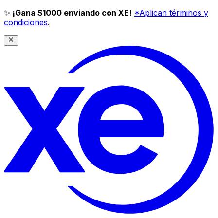
✨
¡Gana $1000 enviando con XE!
*Aplican términos y
condiciones
.