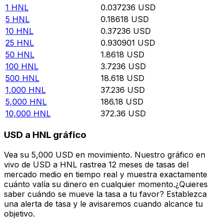
1
HNL
0.037236
USD
5
HNL
0.18618
USD
10
HNL
0.37236
USD
25
HNL
0.930901
USD
50
HNL
1.8618
USD
100
HNL
3.7236
USD
500
HNL
18.618
USD
1,000
HNL
37.236
USD
5,000
HNL
186.18
USD
10,000
HNL
372.36
USD
USD a HNL gráfico
Vea su 5,000 USD en movimiento. Nuestro gráfico en
vivo de USD a HNL rastrea 12 meses de tasas del
mercado medio en tiempo real y muestra exactamente
cuánto valía su dinero en cualquier momento.¿Quieres
saber cuándo se mueve la tasa a tu favor? Establezca
una alerta de tasa y le avisaremos cuando alcance tu
objetivo.