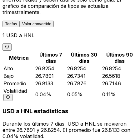
gráfico de comparación de tipos se actualiza
trimestralmente.
Tarifas
Valor convertido
1 USD a HNL
Últimos 7
Últimos 30
Últimos 90
Métrica
días
días
días
Alto
26.8254
26.8254
26.8254
Bajo
26.7891
26.7341
26.5618
Promedio
26.8133
26.7876
26.7146
Volatilidad
0.04%
0.05%
0.11%
USD a HNL estadísticas
Durante los últimos 7 días, USD a HNL se movieron
entre 26.7891 y 26.8254. El promedio fue 26.8133 con
0.04% volatilidad.