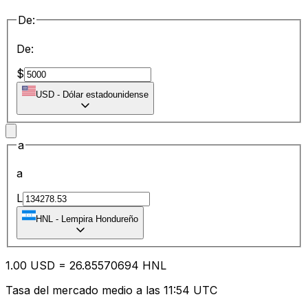
De:
De:
$
USD
-
Dólar estadounidense
a
a
L
HNL
-
Lempira Hondureño
1.00
USD
=
26.85
570694
HNL
Tasa del mercado medio a las 11:54 UTC