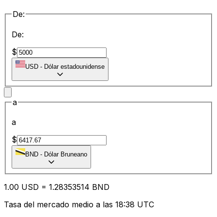
De:
De:
$
USD
-
Dólar estadounidense
a
a
$
BND
-
Dólar Bruneano
1.00
USD
=
1.28
353514
BND
Tasa del mercado medio a las 18:38 UTC