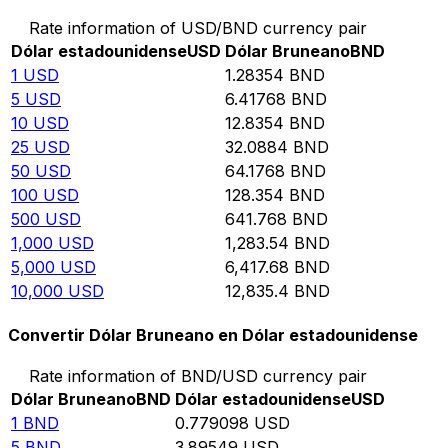
Rate information of USD/BND currency pair
Dólar estadounidense
USD
Dólar Bruneano
BND
1
USD
1.28354
BND
5
USD
6.41768
BND
10
USD
12.8354
BND
25
USD
32.0884
BND
50
USD
64.1768
BND
100
USD
128.354
BND
500
USD
641.768
BND
1,000
USD
1,283.54
BND
5,000
USD
6,417.68
BND
10,000
USD
12,835.4
BND
Convertir Dólar Bruneano en Dólar estadounidense
Rate information of BND/USD currency pair
Dólar Bruneano
BND
Dólar estadounidense
USD
1
BND
0.779098
USD
5
BND
3.89549
USD