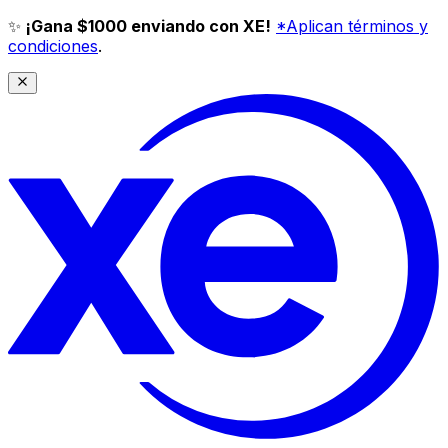
✨
¡Gana $1000 enviando con XE!
*Aplican términos y
condiciones
.