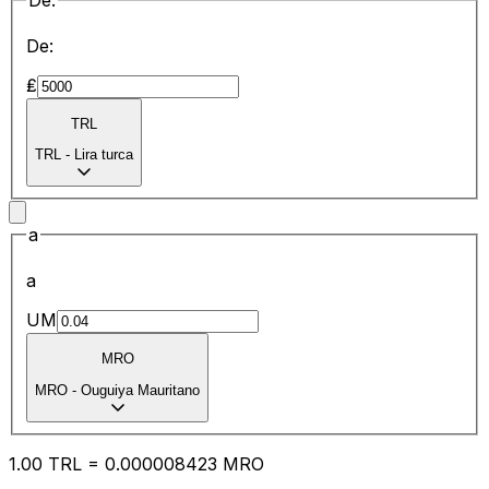
De:
De:
₤
TRL
TRL
-
Lira turca
a
a
UM
MRO
MRO
-
Ouguiya Mauritano
1.00
TRL
=
0.00
0008423
MRO