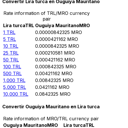
Convertir Lira turca en Ouguiya Mauritano
Rate information of TRL/MRO currency
pair
Lira turca
TRL
Ouguiya Mauritano
MRO
1
TRL
0.00000842325
MRO
5
TRL
0.0000421162
MRO
10
TRL
0.0000842325
MRO
25
TRL
0.000210581
MRO
50
TRL
0.000421162
MRO
100
TRL
0.000842325
MRO
500
TRL
0.00421162
MRO
1,000
TRL
0.00842325
MRO
5,000
TRL
0.0421162
MRO
10,000
TRL
0.0842325
MRO
Convertir Ouguiya Mauritano en Lira turca
Rate information of MRO/TRL currency pair
Ouguiya Mauritano
MRO
Lira turca
TRL