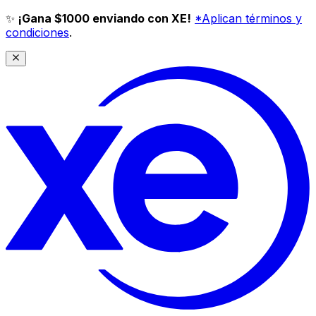
✨
¡Gana $1000 enviando con XE!
*Aplican términos y
condiciones
.