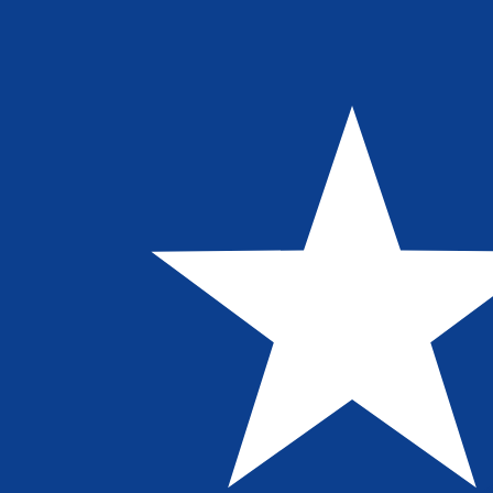
a
$
LRD
-
Dólar Liberiano
1.00
JPY
=
1.15
020588
LRD
Tasa del mercado medio a las 17:00 UTC
Habla con un experto en divisas hoy.
Podemos superar las
Programar una llamada
Usamos la tasa del mercado medio para nuestro converso
¿Sabías que puedes enviar dinero al extranjero con Xe?
Regístrate hoy