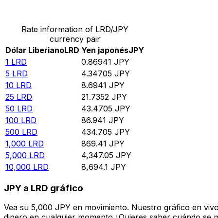
Convertir Dólar Liberiano en Yen japonés
Rate information of LRD/JPY
currency pair
Dólar Liberiano
LRD
Yen japonés
JPY
1
LRD
0.86941
JPY
5
LRD
4.34705
JPY
10
LRD
8.6941
JPY
25
LRD
21.7352
JPY
50
LRD
43.4705
JPY
100
LRD
86.941
JPY
500
LRD
434.705
JPY
1,000
LRD
869.41
JPY
5,000
LRD
4,347.05
JPY
10,000
LRD
8,694.1
JPY
JPY a LRD gráfico
Vea su 5,000 JPY en movimiento. Nuestro gráfico en vivo
dinero en cualquier momento.¿Quieres saber cuándo se mue