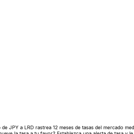
 de JPY a LRD rastrea 12 meses de tasas del mercado medi
ve la tasa a tu favor? Establezca una alerta de tasa y le