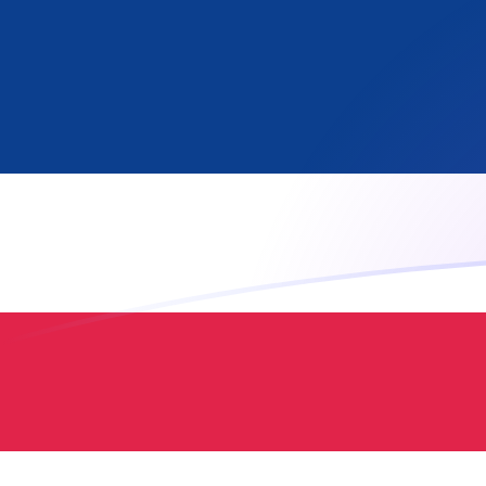
JPY a LRD tipos de cambio hoy
Convertir Yen japonés en Dólar Liberiano
Rate information of JPY/LRD
currency pair
Yen japonés
JPY
Dólar Liberiano
LRD
1
JPY
1.15021
LRD
5
JPY
5.75103
LRD
10
JPY
11.5021
LRD
25
JPY
28.7551
LRD
50
JPY
57.5103
LRD
100
JPY
115.021
LRD
500
JPY
575.103
LRD
1,000
JPY
1,150.21
LRD
5,000
JPY
5,751.03
LRD
10,000
JPY
11,502.1
LRD