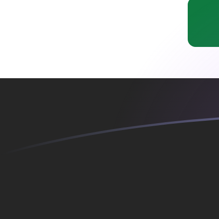
COP a IQD tipos de cambio hoy
Convertir Peso Colombiano en Dinar iraquí
Rate information of COP/IQD currency
pair
Peso Colombiano
COP
Dinar iraquí
IQD
1
COP
0.41522
IQD
5
COP
2.0761
IQD
10
COP
4.1522
IQD
25
COP
10.3805
IQD
50
COP
20.761
IQD
100
COP
41.522
IQD
500
COP
207.61
IQD
1,000
COP
415.22
IQD
5,000
COP
2,076.1
IQD
10,000
COP
4,152.2
IQD