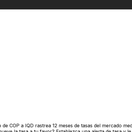
o de COP a IQD rastrea 12 meses de tasas del mercado med
ve la tasa a tu favor? Establezca una alerta de tasa y le