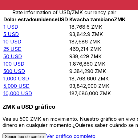
Rate information of USD/ZMK currency pair
Dólar estadounidense
USD
Kwacha zambiano
ZMK
1
USD
18,768.6
ZMK
5
USD
93,842.9
ZMK
10
USD
187,686
ZMK
25
USD
469,214
ZMK
50
USD
938,429
ZMK
100
USD
1,876,860
ZMK
500
USD
9,384,290
ZMK
1,000
USD
18,768,600
ZMK
5,000
USD
93,842,900
ZMK
10,000
USD
187,686,000
ZMK
ZMK a USD gráfico
Vea su 500 ZMK en movimiento. Nuestro gráfico en vivo 
dinero en cualquier momento.¿Quieres saber cuándo se mue
Ver gráfico completo
Seguir tipo de cambio