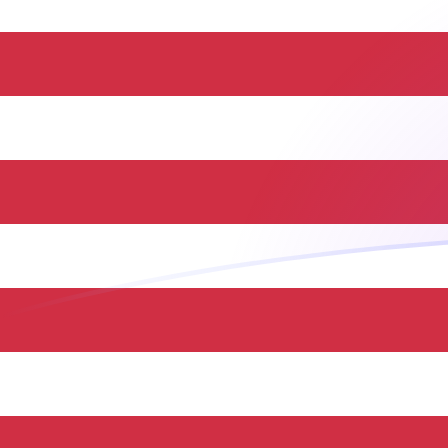
ZMK a USD tipos de cambio hoy
Convertir Kwacha zambiano en Dólar estadounidense
Rate information of ZMK/USD currency pair
Kwacha zambiano
ZMK
Dólar estadounidense
USD
1
ZMK
0.0000532805
USD
5
ZMK
0.000266403
USD
10
ZMK
0.000532805
USD
25
ZMK
0.00133201
USD
50
ZMK
0.00266403
USD
100
ZMK
0.00532805
USD
500
ZMK
0.0266403
USD
1,000
ZMK
0.0532805
USD
5,000
ZMK
0.266403
USD
10,000
ZMK
0.532805
USD
Convertir Dólar estadounidense en Kwacha zambiano