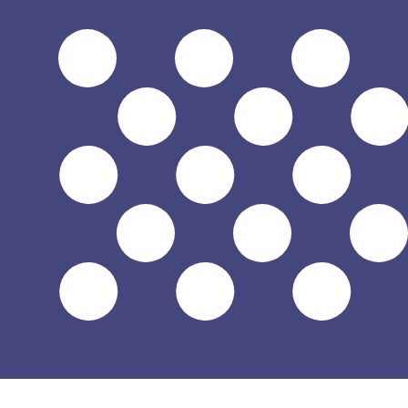
a
$
USD
-
Dólar estadounidense
1.00
ZMK
=
0.00
005328
USD
Tasa del mercado medio a las 09:03 UTC
Habla con un experto en divisas hoy.
Podemos superar las
Programar una llamada
Usamos la tasa del mercado medio para nuestro converso
¿Sabías que puedes enviar dinero al extranjero con Xe?
Regístrate hoy