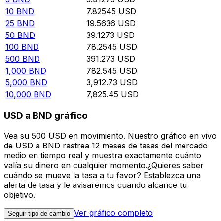
10
BND
7.82545
USD
25
BND
19.5636
USD
50
BND
39.1273
USD
100
BND
78.2545
USD
500
BND
391.273
USD
1,000
BND
782.545
USD
5,000
BND
3,912.73
USD
10,000
BND
7,825.45
USD
USD a BND gráfico
Vea su 500 USD en movimiento. Nuestro gráfico en vivo
de USD a BND rastrea 12 meses de tasas del mercado
medio en tiempo real y muestra exactamente cuánto
valía su dinero en cualquier momento.¿Quieres saber
cuándo se mueve la tasa a tu favor? Establezca una
alerta de tasa y le avisaremos cuando alcance tu
objetivo.
Ver gráfico completo
Seguir tipo de cambio