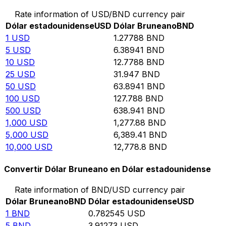
Rate information of USD/BND currency pair
Dólar estadounidense
USD
Dólar Bruneano
BND
1
USD
1.27788
BND
5
USD
6.38941
BND
10
USD
12.7788
BND
25
USD
31.947
BND
50
USD
63.8941
BND
100
USD
127.788
BND
500
USD
638.941
BND
1,000
USD
1,277.88
BND
5,000
USD
6,389.41
BND
10,000
USD
12,778.8
BND
Convertir Dólar Bruneano en Dólar estadounidense
Rate information of BND/USD currency pair
Dólar Bruneano
BND
Dólar estadounidense
USD
1
BND
0.782545
USD
5
BND
3.91273
USD