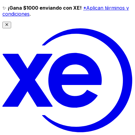
✨
¡Gana $1000 enviando con XE!
*Aplican términos y
condiciones
.