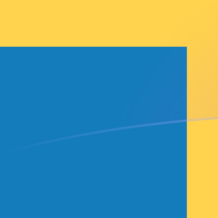
GMD a SEK tipos de cambio hoy
Convertir Dalasi Gambiano en Corona sueca
Rate information of GMD/SEK currency
pair
Dalasi Gambiano
GMD
Corona sueca
SEK
1
GMD
0.127591
SEK
5
GMD
0.637953
SEK
10
GMD
1.27591
SEK
25
GMD
3.18977
SEK
50
GMD
6.37953
SEK
100
GMD
12.7591
SEK
500
GMD
63.7953
SEK
1,000
GMD
127.591
SEK
5,000
GMD
637.953
SEK
10,000
GMD
1,275.91
SEK