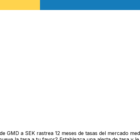
de GMD a SEK rastrea 12 meses de tasas del mercado medi
ve la tasa a tu favor? Establezca una alerta de tasa y le