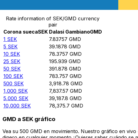
Convertir Corona sueca en Dalasi Gambiano
Rate information of SEK/GMD currency
pair
Corona sueca
SEK
Dalasi Gambiano
GMD
1
SEK
7.83757
GMD
5
SEK
39.1878
GMD
10
SEK
78.3757
GMD
25
SEK
195.939
GMD
50
SEK
391.878
GMD
100
SEK
783.757
GMD
500
SEK
3,918.78
GMD
1,000
SEK
7,837.57
GMD
5,000
SEK
39,187.8
GMD
10,000
SEK
78,375.7
GMD
GMD a SEK gráfico
Vea su 500 GMD en movimiento. Nuestro gráfico en vivo 
dinero en cualquier momento.¿Quieres saber cuándo se mue