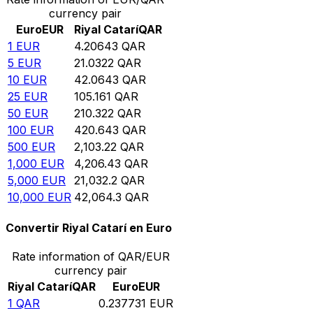
currency pair
Euro
EUR
Riyal Catarí
QAR
1
EUR
4.20643
QAR
5
EUR
21.0322
QAR
10
EUR
42.0643
QAR
25
EUR
105.161
QAR
50
EUR
210.322
QAR
100
EUR
420.643
QAR
500
EUR
2,103.22
QAR
1,000
EUR
4,206.43
QAR
5,000
EUR
21,032.2
QAR
10,000
EUR
42,064.3
QAR
Convertir Riyal Catarí en Euro
Rate information of QAR/EUR
currency pair
Riyal Catarí
QAR
Euro
EUR
1
QAR
0.237731
EUR