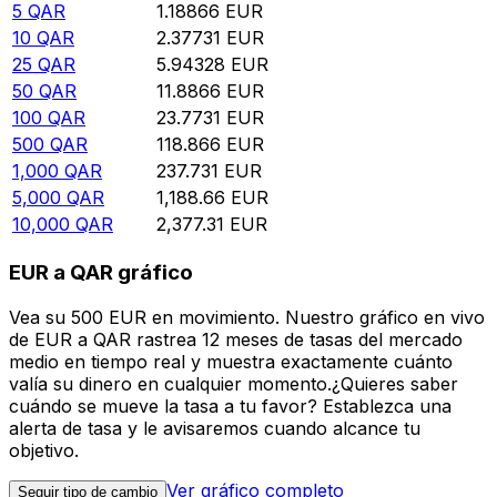
5
QAR
1.18866
EUR
10
QAR
2.37731
EUR
25
QAR
5.94328
EUR
50
QAR
11.8866
EUR
100
QAR
23.7731
EUR
500
QAR
118.866
EUR
1,000
QAR
237.731
EUR
5,000
QAR
1,188.66
EUR
10,000
QAR
2,377.31
EUR
EUR a QAR gráfico
Vea su 500 EUR en movimiento. Nuestro gráfico en vivo
de EUR a QAR rastrea 12 meses de tasas del mercado
medio en tiempo real y muestra exactamente cuánto
valía su dinero en cualquier momento.¿Quieres saber
cuándo se mueve la tasa a tu favor? Establezca una
alerta de tasa y le avisaremos cuando alcance tu
objetivo.
Ver gráfico completo
Seguir tipo de cambio