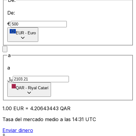
De:
De:
€
EUR
-
Euro
a
a
﷼
QAR
-
Riyal Catarí
1.00
EUR
=
4.20
643443
QAR
Tasa del mercado medio a las 14:31 UTC
Enviar dinero