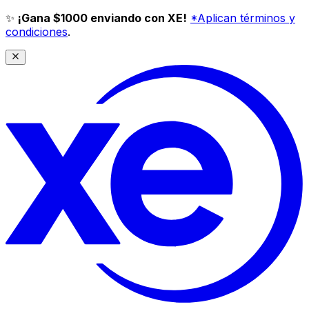
✨
¡Gana $1000 enviando con XE!
*Aplican términos y
condiciones
.