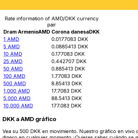
Convertir Dram Armenio en Corona danesa
Rate information of AMD/DKK currency
pair
Dram Armenio
AMD
Corona danesa
DKK
1
AMD
0.0177083
DKK
5
AMD
0.0885413
DKK
10
AMD
0.177083
DKK
25
AMD
0.442707
DKK
50
AMD
0.885413
DKK
100
AMD
1.77083
DKK
500
AMD
8.85413
DKK
1,000
AMD
17.7083
DKK
5,000
AMD
88.5413
DKK
10,000
AMD
177.083
DKK
DKK a AMD gráfico
Vea su 500 DKK en movimiento. Nuestro gráfico en vivo 
dinero en cualquier momento.¿Quieres saber cuándo se mue