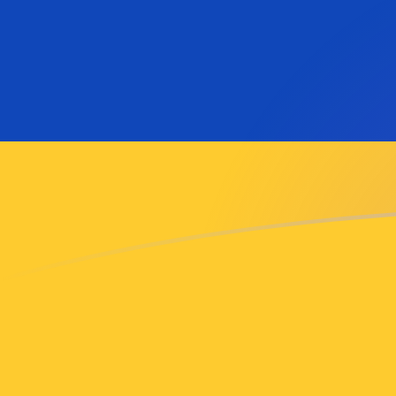
DKK a AMD tipos de cambio hoy
Convertir Corona danesa en Dram Armenio
Rate information of DKK/AMD currency
pair
Corona danesa
DKK
Dram Armenio
AMD
1
DKK
56.4708
AMD
5
DKK
282.354
AMD
10
DKK
564.708
AMD
25
DKK
1,411.77
AMD
50
DKK
2,823.54
AMD
100
DKK
5,647.08
AMD
500
DKK
28,235.4
AMD
1,000
DKK
56,470.8
AMD
5,000
DKK
282,354
AMD
10,000
DKK
564,708
AMD