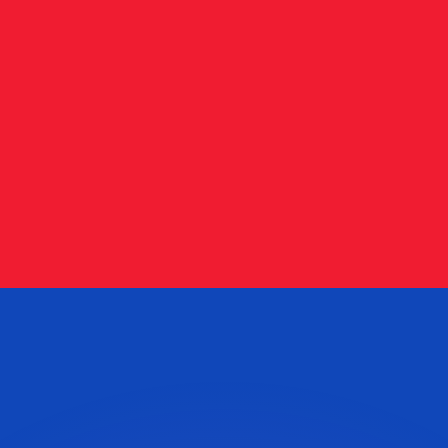
 tasas de los competidores.
r. Esto solo tiene fines informativos. No recibirás esta t