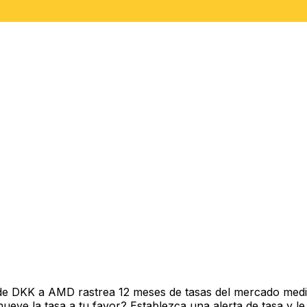
de DKK a AMD rastrea 12 meses de tasas del mercado medi
ve la tasa a tu favor? Establezca una alerta de tasa y le