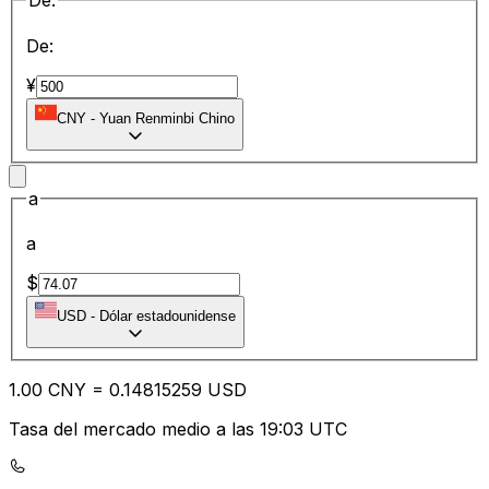
De:
De:
¥
CNY
-
Yuan Renminbi Chino
a
a
$
USD
-
Dólar estadounidense
1.00
CNY
=
0.14
815259
USD
Tasa del mercado medio a las 19:03 UTC