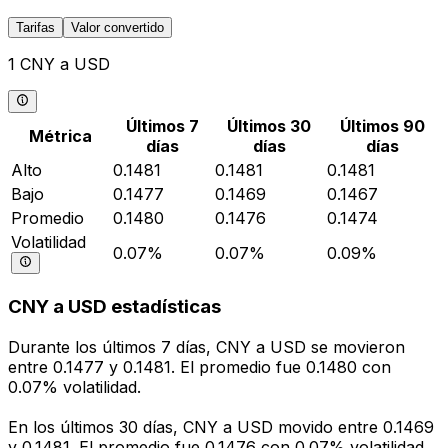
Tarifas
Valor convertido
1 CNY a USD
Últimos 7
Últimos 30
Últimos 90
Métrica
días
días
días
Alto
0.1481
0.1481
0.1481
Bajo
0.1477
0.1469
0.1467
Promedio
0.1480
0.1476
0.1474
Volatilidad
0.07%
0.07%
0.09%
CNY a USD estadísticas
Durante los últimos 7 días, CNY a USD se movieron
entre 0.1477 y 0.1481. El promedio fue 0.1480 con
0.07% volatilidad.
En los últimos 30 días, CNY a USD movido entre 0.1469
y 0.1481. El promedio fue 0.1476 con 0.07% volatilidad.