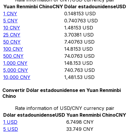
Yuan Renminbi Chino
CNY
Dólar estadounidense
USD
1
CNY
0.148153
USD
5
CNY
0.740763
USD
10
CNY
1.48153
USD
25
CNY
3.70381
USD
50
CNY
7.40763
USD
100
CNY
14.8153
USD
500
CNY
74.0763
USD
1,000
CNY
148.153
USD
5,000
CNY
740.763
USD
10,000
CNY
1,481.53
USD
Convertir Dólar estadounidense en Yuan Renminbi
Chino
Rate information of USD/CNY currency pair
Dólar estadounidense
USD
Yuan Renminbi Chino
CNY
1
USD
6.7498
CNY
5
USD
33.749
CNY