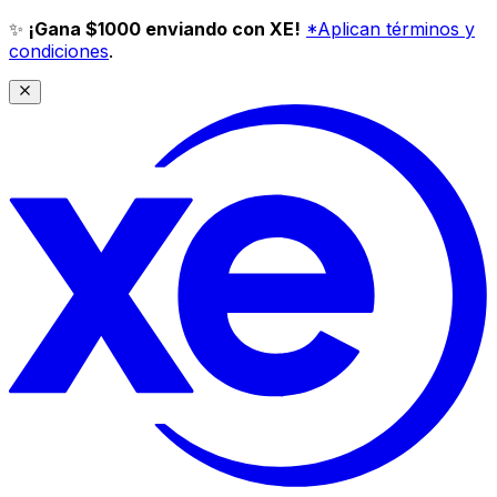
✨
¡Gana $1000 enviando con XE!
*Aplican términos y
condiciones
.