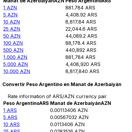
Manat de Azerbaiyán
AZN
Peso Argentino
ARS
1
AZN
881.784
ARS
5
AZN
4,408.92
ARS
10
AZN
8,817.84
ARS
25
AZN
22,044.6
ARS
50
AZN
44,089.2
ARS
100
AZN
88,178.4
ARS
500
AZN
440,892
ARS
1,000
AZN
881,784
ARS
5,000
AZN
4,408,920
ARS
10,000
AZN
8,817,840
ARS
Convertir Peso Argentino en Manat de Azerbaiyán
Rate information of ARS/AZN currency pair
Peso Argentino
ARS
Manat de Azerbaiyán
AZN
1
ARS
0.00113406
AZN
5
ARS
0.00567032
AZN
10
ARS
0.0113406
AZN
25
ARS
0.0283516
AZN