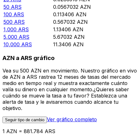
50
ARS
0.0567032
AZN
100
ARS
0.113406
AZN
500
ARS
0.567032
AZN
1,000
ARS
1.13406
AZN
5,000
ARS
5.67032
AZN
10,000
ARS
11.3406
AZN
AZN a ARS gráfico
Vea su 500 AZN en movimiento. Nuestro gráfico en vivo
de AZN a ARS rastrea 12 meses de tasas del mercado
medio en tiempo real y muestra exactamente cuánto
valía su dinero en cualquier momento.¿Quieres saber
cuándo se mueve la tasa a tu favor? Establezca una
alerta de tasa y le avisaremos cuando alcance tu
objetivo.
Ver gráfico completo
Seguir tipo de cambio
1 AZN = 881.784 ARS