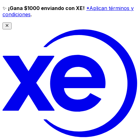
✨
¡Gana $1000 enviando con XE!
*Aplican términos y
condiciones
.