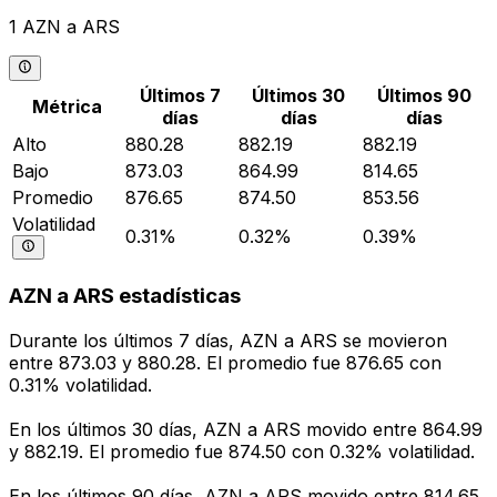
1 AZN a ARS
Últimos 7
Últimos 30
Últimos 90
Métrica
días
días
días
Alto
880.28
882.19
882.19
Bajo
873.03
864.99
814.65
Promedio
876.65
874.50
853.56
Volatilidad
0.31%
0.32%
0.39%
AZN a ARS estadísticas
Durante los últimos 7 días, AZN a ARS se movieron
entre 873.03 y 880.28. El promedio fue 876.65 con
0.31% volatilidad.
En los últimos 30 días, AZN a ARS movido entre 864.99
y 882.19. El promedio fue 874.50 con 0.32% volatilidad.
En los últimos 90 días, AZN a ARS movido entre 814.65