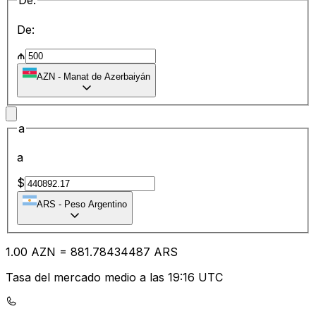
De:
De:
₼
AZN
-
Manat de Azerbaiyán
a
a
$
ARS
-
Peso Argentino
1.00
AZN
=
881.78
434487
ARS
Tasa del mercado medio a las 19:16 UTC