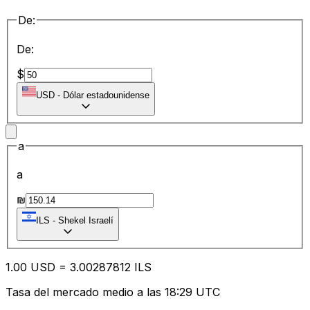
De:
De:
$
USD
-
Dólar estadounidense
a
a
₪
ILS
-
Shekel Israelí
1.00
USD
=
3.00
287812
ILS
Tasa del mercado medio a las 18:29 UTC