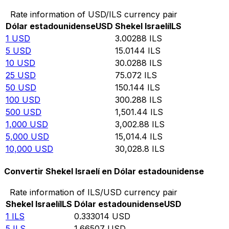
Rate information of USD/ILS currency pair
Dólar estadounidense
USD
Shekel Israelí
ILS
1
USD
3.00288
ILS
5
USD
15.0144
ILS
10
USD
30.0288
ILS
25
USD
75.072
ILS
50
USD
150.144
ILS
100
USD
300.288
ILS
500
USD
1,501.44
ILS
1,000
USD
3,002.88
ILS
5,000
USD
15,014.4
ILS
10,000
USD
30,028.8
ILS
Convertir Shekel Israelí en Dólar estadounidense
Rate information of ILS/USD currency pair
Shekel Israelí
ILS
Dólar estadounidense
USD
1
ILS
0.333014
USD
5
ILS
1.66507
USD