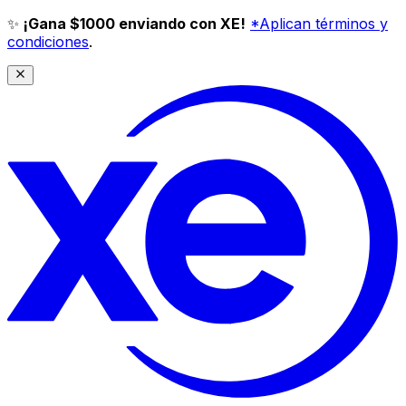
✨
¡Gana $1000 enviando con XE!
*Aplican términos y
condiciones
.