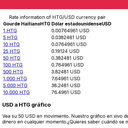
Convertir Gourde Haitiano en Dólar estadounidense
Rate information of HTG/USD currency pair
Gourde Haitiano
HTG
Dólar estadounidense
USD
1
HTG
0.00764961
USD
5
HTG
0.0382481
USD
10
HTG
0.0764961
USD
25
HTG
0.19124
USD
50
HTG
0.382481
USD
100
HTG
0.764961
USD
500
HTG
3.82481
USD
1,000
HTG
7.64961
USD
5,000
HTG
38.2481
USD
10,000
HTG
76.4961
USD
USD a HTG gráfico
Vea su 50 USD en movimiento. Nuestro gráfico en vivo d
dinero en cualquier momento.¿Quieres saber cuándo se mue