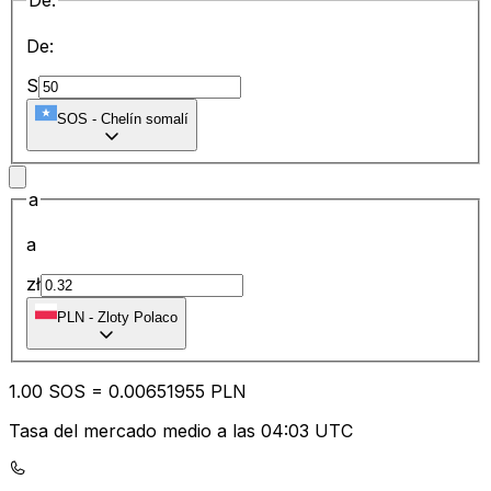
De:
De:
S
SOS
-
Chelín somalí
a
a
zł
PLN
-
Zloty Polaco
1.00
SOS
=
0.00
651955
PLN
Tasa del mercado medio a las 04:03 UTC