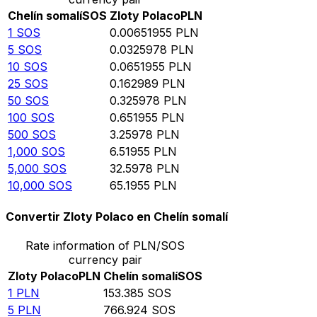
Chelín somalí
SOS
Zloty Polaco
PLN
1
SOS
0.00651955
PLN
5
SOS
0.0325978
PLN
10
SOS
0.0651955
PLN
25
SOS
0.162989
PLN
50
SOS
0.325978
PLN
100
SOS
0.651955
PLN
500
SOS
3.25978
PLN
1,000
SOS
6.51955
PLN
5,000
SOS
32.5978
PLN
10,000
SOS
65.1955
PLN
Convertir Zloty Polaco en Chelín somalí
Rate information of PLN/SOS
currency pair
Zloty Polaco
PLN
Chelín somalí
SOS
1
PLN
153.385
SOS
5
PLN
766.924
SOS