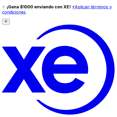
✨
¡Gana $1000 enviando con XE!
*Aplican términos y
condiciones
.